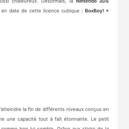
ussi chaleureux. Désormais, la
Nintendo 3DS
e en date de cette licence cubique :
BoxBoy! +
d’atteindre la fin de différents niveaux conçus en
 une capacité tout à fait étonnante. Le petit
er comme bon lui semble. Grâce aux sticks de la