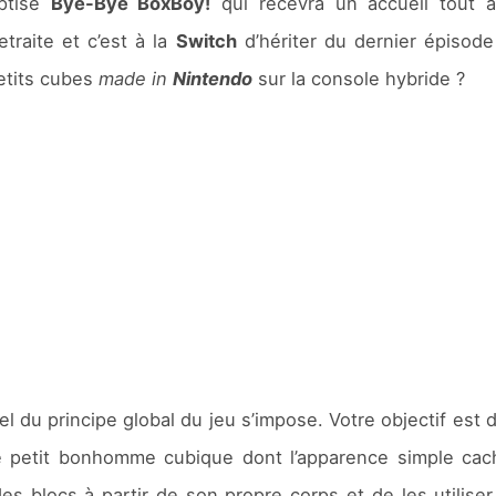
ptisé
Bye-Bye BoxBoy!
qui recevra un accueil tout a
traite et c’est à la
Switch
d’hériter du dernier épisod
etits cubes
made in
Nintendo
sur la console hybride ?
pel du principe global du jeu s’impose. Votre objectif est 
e petit bonhomme cubique dont l’apparence simple cache
des blocs à partir de son propre corps et de les utilis