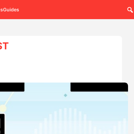
ns
Guides
ST