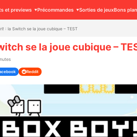
ts et previews
Précommandes
Sorties de jeux
Bons pla
l! : la Switch se la joue cubique – TEST
Switch se la joue cubique – TE
inutes
acebook
Reddit