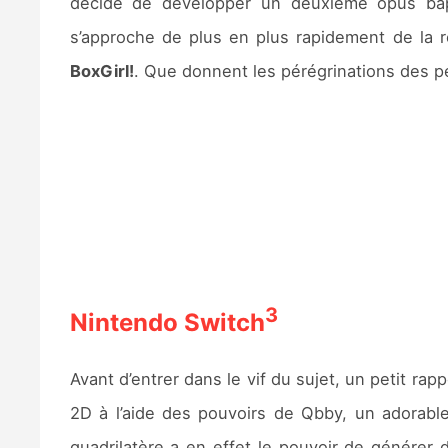
décide de développer un deuxième opus ba
s’approche de plus en plus rapidement de la re
BoxGirl!
. Que donnent les pérégrinations des p
3
Nintendo Switch
Avant d’entrer dans le vif du sujet, un petit rap
2D à l’aide des pouvoirs de Qbby, un adorabl
quadrilatère a en effet le pouvoir de générer 