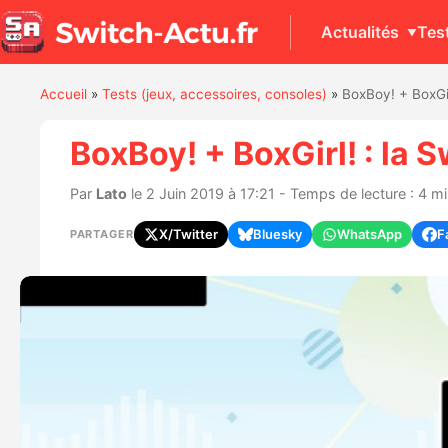
Actualités
Tes
Accueil
»
Tests (jeux, accessoires, consoles)
»
BoxBoy! + BoxGir
BoxBoy! + BoxGirl! : la 
Par
Lato
le 2 Juin 2019 à 17:21 - Temps de lecture : 4 m
X/Twitter
Bluesky
WhatsApp
F
PARTAGER