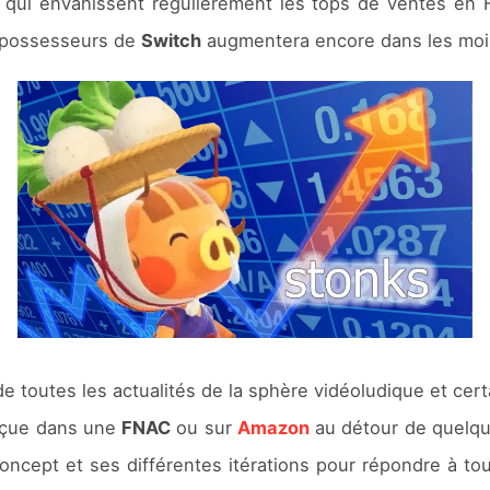
x qui envahissent régulièrement les tops de ventes en F
e possesseurs de
Switch
augmentera encore dans les mois
de toutes les actualités de la sphère vidéoludique et ce
çue dans une
FNAC
ou sur
Amazon
au détour de quelqu
oncept et ses différentes itérations pour répondre à to