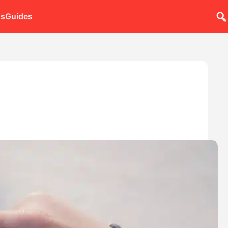
ns
Guides