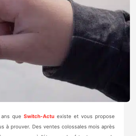
e ans que
Switch-Actu
existe et vous propose
lus à prouver. Des ventes colossales mois après