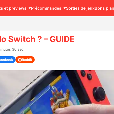
ts et previews
Précommandes
Sorties de jeux
Bons pla
do Switch ? – GUIDE
minutes 30 sec
acebook
Reddit