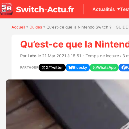
Actualités
Tes
Accueil
»
Guides
»
Qu’est-ce que la Nintendo Switch ? – GUIDE
Qu’est-ce que la Ninten
Par
Lato
le 21 Mar 2021 à 18:51 - Temps de lecture : 3 
X/Twitter
Bluesky
WhatsApp
F
PARTAGER