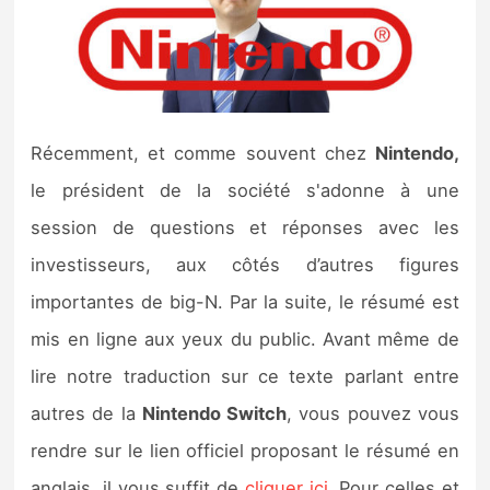
Nintendo Direct
Tests et previews
Récemment, et comme souvent chez
Nintendo,
Tests de jeux
le président de la société s'adonne à une
Tests d’accessoires
session de questions et réponses avec les
investisseurs, aux côtés d’autres figures
Autres tests
importantes de big-N. Par la suite, le résumé est
Previews
mis en ligne aux yeux du public. Avant même de
lire notre traduction sur ce texte parlant entre
Précommandes
autres de la
Nintendo Switch
, vous pouvez vous
Précommandes jeux Switch 2
rendre sur le lien officiel proposant le résumé en
anglais, il vous suffit de
cliquer ici
. Pour celles et