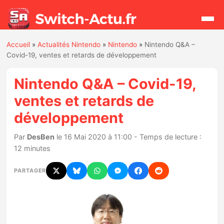
Accueil
»
Actualités Nintendo
»
Nintendo
»
Nintendo Q&A –
Rechercher
Covid-19, ventes et retards de développement
Nintendo Q&A – Covid-19,
Actualités
ventes et retards de
développement
Jeux
Par
DesBen
le 16 Mai 2020 à 11:00 - Temps de lecture :
Hardware
12 minutes
Mises à jour
PARTAGER
Chiffres de ventes
Rumeurs