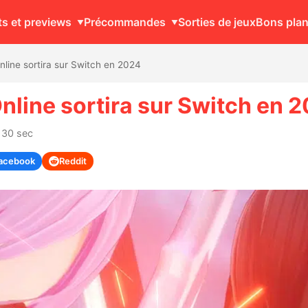
ts et previews
Précommandes
Sorties de jeux
Bons pla
line sortira sur Switch en 2024
line sortira sur Switch en 
 30 sec
acebook
Reddit