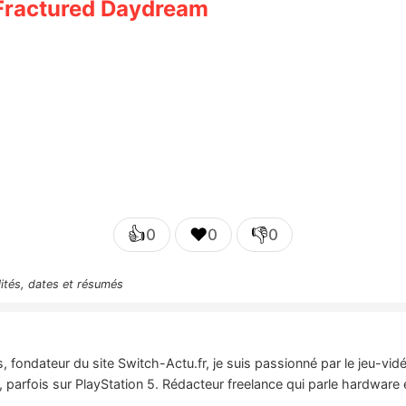
Fractured Daydream
👍
❤️
👎
0
0
0
lités, dates et résumés
 fondateur du site Switch-Actu.fr, je suis passionné par le jeu-vi
 parfois sur PlayStation 5. Rédacteur freelance qui parle hardware 