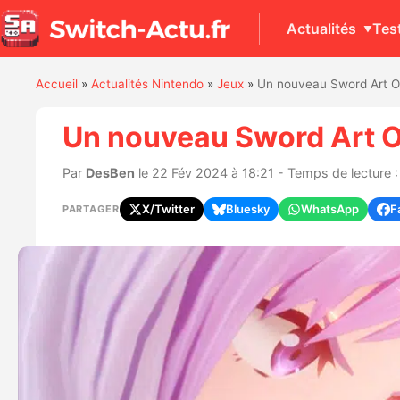
Actualités
Tes
Accueil
»
Actualités Nintendo
»
Jeux
»
Un nouveau Sword Art On
Un nouveau Sword Art On
Par
DesBen
le 22 Fév 2024 à 18:21 - Temps de lecture :
X/Twitter
Bluesky
WhatsApp
F
PARTAGER