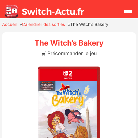
Accueil
Calendrier des sorties
The Witch’s Bakery
Rechercher
The Witch’s Bakery
🛒 Précommander le jeu
Actualités
Jeux
Hardware
Mises à jour
Chiffres de ventes
Rumeurs