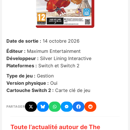
Nintendo Direct
Tests et previews
Date de sortie :
14 octobre 2026
Tests de jeux
Éditeur :
Maximum Entertainment
Tests d’accessoires
Développeur :
Silver Lining Interactive
Plateformes :
Switch et Switch 2
Autres tests
Type de jeu :
Gestion
Version physique :
Oui
Previews
Cartouche Switch 2 :
Carte clé de jeu
Précommandes
PARTAGER
Précommandes jeux Switch 2
Toute l’actualité autour de The