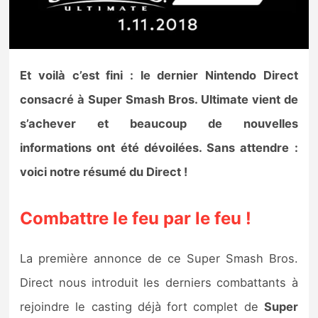
Nintendo Direct
Tests et previews
Et voilà c’est fini : le dernier Nintendo Direct
consacré à Super Smash Bros. Ultimate vient de
Tests de jeux
s’achever et beaucoup de nouvelles
Tests d’accessoires
informations ont été dévoilées. Sans attendre :
voici notre résumé du Direct !
Autres tests
Previews
Combattre le feu par le feu !
Précommandes
La première annonce de ce Super Smash Bros.
Direct nous introduit les derniers combattants à
Précommandes jeux Switch 2
rejoindre le casting déjà fort complet de
Super