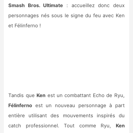
Sorties de jeux
Smash Bros. Ultimate
: accueillez donc deux
personnages nés sous le signe du feu avec Ken
Bons plans
et Félinferno !
Guides
Tandis que
Ken
est un combattant Echo de Ryu,
Félinferno
est un nouveau personnage à part
entière utilisant des mouvements inspirés du
catch professionnel. Tout comme Ryu,
Ken