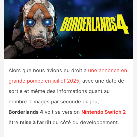
Nintendo Direct
Tests et previews
Tests de jeux
Tests d’accessoires
Alors que nous avions eu droit à
une annonce en
Autres tests
grande pompe en juillet 2025
, avec une date de
Previews
sortie et même des informations quant au
nombre d’images par seconde du jeu,
Précommandes
Borderlands 4
voit sa version
Nintendo Switch 2
être
mise à l’arrêt
du côté du développement.
Précommandes jeux Switch 2