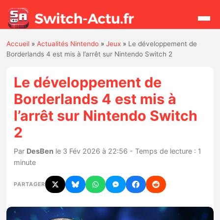
Accueil
»
Actualités Nintendo
»
Jeux
»
Le développement de
Rechercher
Borderlands 4 est mis à l’arrêt sur Nintendo Switch 2
Le développement de
Actualités
Borderlands 4 est mis à
l’arrêt sur Nintendo Switch
Jeux
2
Hardware
Par
DesBen
le 3 Fév 2026 à 22:56 - Temps de lecture : 1
minute
Mises à jour
PARTAGER
Chiffres de ventes
Rumeurs