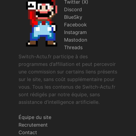
Twitter (X)
Discord
BlueSky
Facebook
Instagram
Mastodon
Threads
Switch-Actu.fr participe à des
programmes d’affiliation et peut percevoir
une commission sur certains liens présents
sur le site, sans coût supplémentaire pour
vous. Tous les contenus de Switch-Actu.fr
sont rédigés par notre équipe, sans
assistance d’intelligence artificielle.
Équipe du site
Recrutement
Contact