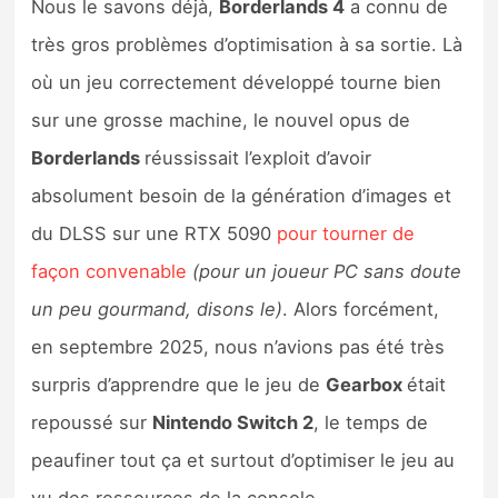
Nous le savons déjà,
Borderlands 4
a connu de
Sorties de jeux
très gros problèmes d’optimisation à sa sortie. Là
où un jeu correctement développé tourne bien
Bons plans
sur une grosse machine, le nouvel opus de
Guides
Borderlands
réussissait l’exploit d’avoir
absolument besoin de la génération d’images et
du DLSS sur une RTX 5090
pour tourner de
façon convenable
(pour un joueur PC sans doute
un peu gourmand, disons le)
. Alors forcément,
en septembre 2025, nous n’avions pas été très
surpris d’apprendre que le jeu de
Gearbox
était
repoussé sur
Nintendo Switch 2
, le temps de
peaufiner tout ça et surtout d’optimiser le jeu au