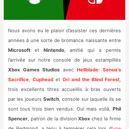
Nintendo Direct
Tests et previews
Nous avons eu le plaisir d’assister ces dernières
années à une sorte de bromance naissante entre
Tests de jeux
Microsoft
et
Nintendo
, amitié qui a permis
Tests d’accessoires
l’arrivée sur notre console de jeux estampillés
Xbox Games Studios
avec
Hellblade: Senua’s
Autres tests
Sacrifice
,
Cuphead
et
Ori and the Blind Forest
,
Previews
trois excellents titres accueillis à bras ouverts
par les joueurs
Switch
, console sur laquelle ils se
Précommandes
sont tous trois bien vendus. Oui mais voilà,
Phil
Précommandes jeux Switch 2
Spencer
, patron de la division
Xbox
chez la firme
de Redmond, a tenu à tempérer cela lors d’
une