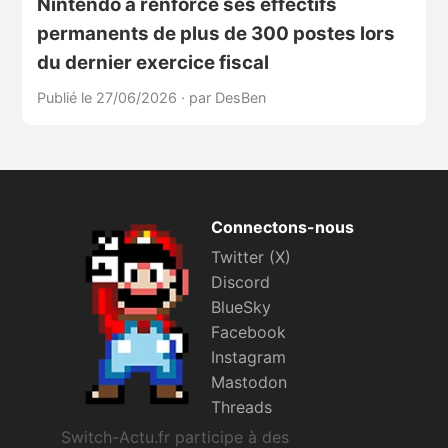
Nintendo a renforcé ses effectifs
permanents de plus de 300 postes lors
du dernier exercice fiscal
Publié le 27/06/2026
·
par DesBen
Connectons-nous
Twitter (X)
Discord
BlueSky
Facebook
Instagram
Mastodon
Threads
Switch-Actu.fr participe à des