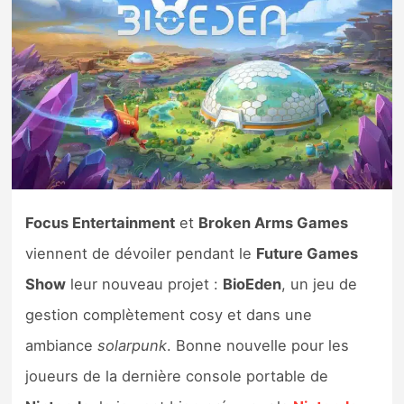
Nintendo Direct
Tests et previews
Tests de jeux
Tests d’accessoires
Focus Entertainment
et
Broken Arms Games
Autres tests
viennent de dévoiler pendant le
Future Games
Previews
Show
leur nouveau projet :
BioEden
, un jeu de
gestion complètement cosy et dans une
Précommandes
ambiance
solarpunk
. Bonne nouvelle pour les
Précommandes jeux Switch 2
joueurs de la dernière console portable de