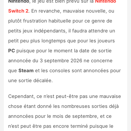
Nintendo
, le jeu est bien prévu sur la
Nintendo
Sorties de jeux
Switch 2
. En revanche, mauvaise nouvelle, ou
plutôt frustration habituelle pour ce genre de
Bons plans
petits jeux indépendants, il faudra attendre un
petit peu plus longtemps que pour les joueurs
Guides
PC
puisque pour le moment la date de sortie
annoncée du 3 septembre 2026 ne concerne
que
Steam
et les consoles sont annoncées pour
une sortie décalée.
Cependant, ce n’est peut-être pas une mauvaise
chose étant donné les nombreuses sorties déjà
annoncées pour le mois de septembre, et ce
n’est peut être pas encore terminé puisque le