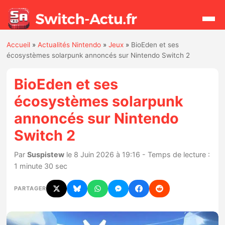
Accueil
»
Actualités Nintendo
»
Jeux
»
BioEden et ses
Rechercher
écosystèmes solarpunk annoncés sur Nintendo Switch 2
BioEden et ses
Actualités
écosystèmes solarpunk
annoncés sur Nintendo
Jeux
Switch 2
Hardware
Par
Suspistew
le 8 Juin 2026 à 19:16 - Temps de lecture :
1 minute 30 sec
Mises à jour
PARTAGER
Chiffres de ventes
Rumeurs