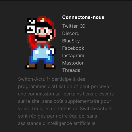
Connectons-nous
Twitter (X)
Discord
BlueSky
Facebook
Instagram
Mastodon
Threads
Switch-Actu.fr participe à des
programmes d’affiliation et peut percevoir
une commission sur certains liens présents
sur le site, sans coût supplémentaire pour
vous. Tous les contenus de Switch-Actu.fr
sont rédigés par notre équipe, sans
assistance d’intelligence artificielle.