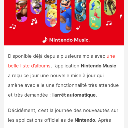
Nintendo Direct
Tests et previews
Tests de jeux
Disponible déjà depuis plusieurs mois avec
une
Tests d’accessoires
belle liste d’albums
, l’application
Nintendo Music
Autres tests
a reçu ce jour une nouvelle mise à jour qui
Previews
amène avec elle une fonctionnalité très attendue
et très demandée :
l’arrêt automatique
.
Précommandes
Décidément, c’est la journée des nouveautés sur
Précommandes jeux Switch 2
les applications officielles de
Nintendo.
Après