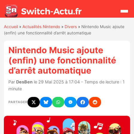
Accueil
»
Actualités Nintendo
»
Divers
»
Nintendo Music ajoute
Rechercher
(enfin) une fonctionnalité d’arrêt automatique
Nintendo Music ajoute
Actualités
(enfin) une fonctionnalité
d’arrêt automatique
Jeux
Par
DesBen
le 29 Mai 2025 à 17:04 - Temps de lecture : 1
Hardware
minute
Mises à jour
PARTAGER
Chiffres de ventes
Rumeurs