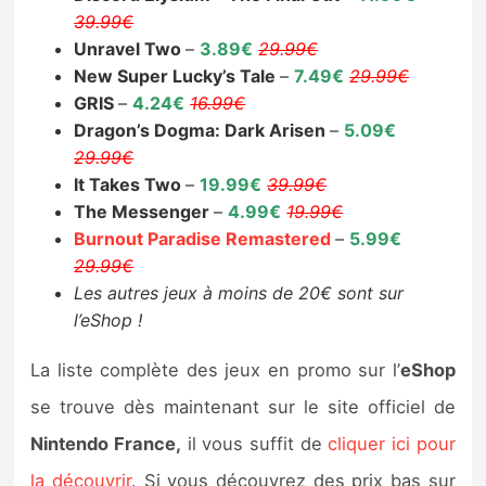
39.99€
Unravel Two
–
3.89€
29.99€
New Super Lucky’s Tale
–
7.49€
29.99€
GRIS
–
4.24€
16.99€
Dragon’s Dogma: Dark Arisen
–
5.09€
29.99€
It Takes Two
–
19.99€
39.99€
The Messenger
–
4.99€
19.99€
Burnout Paradise Remastered
–
5.99€
29.99€
Les autres jeux à moins de 20€ sont sur
l’eShop !
La liste complète des jeux en promo sur l’
eShop
se trouve dès maintenant sur le site officiel de
Nintendo France,
il vous suffit de
cliquer ici pour
la découvrir
. Si vous découvrez des prix bas sur