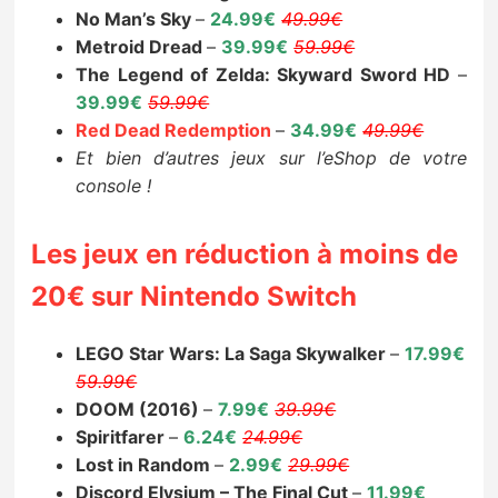
No Man’s Sky
–
24.99€
49.99€
Metroid Dread
–
39.99€
59.99€
The Legend of Zelda: Skyward Sword HD
–
39.99€
59.99€
Red Dead Redemption
–
34.99€
49.99€
Et bien d’autres jeux sur l’eShop de votre
console !
Les jeux en réduction à moins de
20€ sur Nintendo Switch
LEGO Star Wars: La Saga Skywalker
–
17.99€
59.99€
DOOM (2016)
–
7.99€
39.99€
Spiritfarer
–
6.24€
24.99€
Lost in Random
–
2.99€
29.99€
Discord Elysium – The Final Cut
–
11.99€