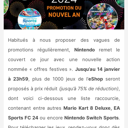
Nintendo Direct
Tests et previews
Habitués à nous proposer des vagues de
Tests de jeux
promotions régulièrement,
Nintendo
remet le
Tests d’accessoires
couvert ce jour avec une nouvelle action
nommée « offres festives ».
Jusqu’au 14 janvier
Autres tests
à 23h59
, plus de 1000 jeux de l’
eShop
seront
Previews
proposés à prix réduit
(jusqu’à 75% de réduction)
,
dont voici ci-dessous une liste raccourcie,
Précommandes
contenant entre autres
Mario Kart 8 Deluxe, EA
Précommandes jeux Switch 2
Sports FC 24
ou encore
Nintendo Switch Sports
.
Pour télécharger les jeux, rendez-vous donc dès