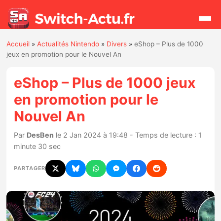
Accueil
»
Actualités Nintendo
»
Divers
»
eShop – Plus de 1000
Rechercher
jeux en promotion pour le Nouvel An
eShop – Plus de 1000 jeux
Actualités
en promotion pour le
Nouvel An
Jeux
Par
DesBen
le 2 Jan 2024 à 19:48 - Temps de lecture : 1
Hardware
minute 30 sec
Mises à jour
PARTAGER
Chiffres de ventes
Rumeurs