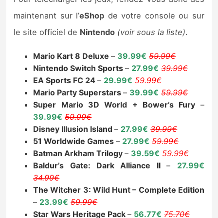
Sorties de jeux
maintenant sur l’
eShop
de votre console ou sur
le site officiel de
Nintendo
(voir sous la liste)
.
Bons plans
Mario Kart 8 Deluxe
–
39.99€
59.99€
Guides
Nintendo Switch Sports
–
27.99€
39.99€
EA Sports FC 24
–
29.99€
59.99€
Mario Party Superstars
–
39.99€
59.99€
Super Mario 3D World + Bower’s Fury
–
39.99€
59.99€
Disney Illusion Island
–
27.99€
39.99€
51 Worldwide Games
–
27.99€
59.99€
Batman Arkham Trilogy
–
39.59€
59.99€
Baldur’s Gate: Dark Alliance II
–
27.99€
34.99€
The Witcher 3: Wild Hunt – Complete Edition
–
23.99€
59.99€
Star Wars Heritage Pack
–
56.77€
75.70€