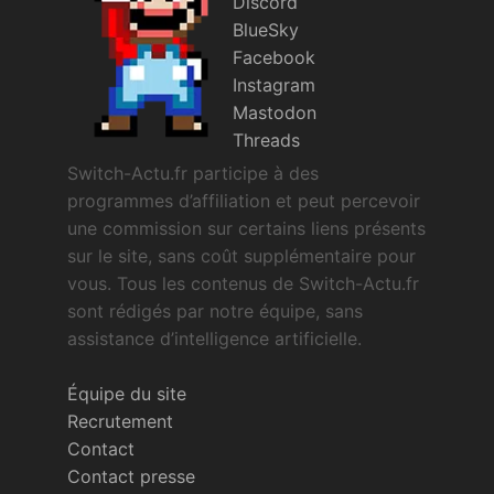
Discord
BlueSky
Facebook
Instagram
Mastodon
Threads
Switch-Actu.fr participe à des
programmes d’affiliation et peut percevoir
une commission sur certains liens présents
sur le site, sans coût supplémentaire pour
vous. Tous les contenus de Switch-Actu.fr
sont rédigés par notre équipe, sans
assistance d’intelligence artificielle.
Équipe du site
Recrutement
Contact
Contact presse