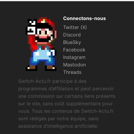
Connectons-nous
Twitter (X)
Discord
BlueSky
Facebook
Instagram
Mastodon
Threads
Switch-Actu.fr participe à des
programmes d’affiliation et peut percevoir
une commission sur certains liens présents
sur le site, sans coût supplémentaire pour
vous. Tous les contenus de Switch-Actu.fr
sont rédigés par notre équipe, sans
assistance d’intelligence artificielle.