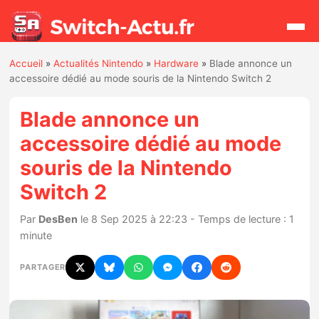
Accueil
»
Actualités Nintendo
»
Hardware
»
Blade annonce un
Rechercher
accessoire dédié au mode souris de la Nintendo Switch 2
Blade annonce un
Actualités
accessoire dédié au mode
souris de la Nintendo
Jeux
Switch 2
Hardware
Par
DesBen
le 8 Sep 2025 à 22:23 - Temps de lecture : 1
minute
Mises à jour
PARTAGER
Chiffres de ventes
Rumeurs