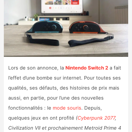
Nintendo Direct
Tests et previews
Tests de jeux
Tests d’accessoires
Lors de son annonce, la
Nintendo Switch 2
a fait
Autres tests
l’effet d’une bombe sur internet. Pour toutes ses
Previews
qualités, ses défauts, des histoires de prix mais
aussi, en partie, pour l’une des nouvelles
Précommandes
fonctionnalités : le
mode souris
. Depuis,
quelques jeux en ont profité
(
Cyberpunk 2077
,
Précommandes jeux Switch 2
Civilization VII et prochainement Metroid Prime 4