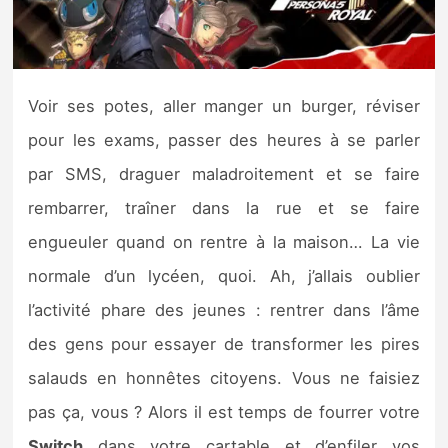
Nintendo Direct
Tests et previews
Voir ses potes, aller manger un burger, réviser
pour les exams, passer des heures à se parler
Tests de jeux
par SMS, draguer maladroitement et se faire
Tests d’accessoires
rembarrer, traîner dans la rue et se faire
engueuler quand on rentre à la maison… La vie
Autres tests
normale d’un lycéen, quoi. Ah, j’allais oublier
Previews
l’activité phare des jeunes : rentrer dans l’âme
des gens pour essayer de transformer les pires
Précommandes
salauds en honnêtes citoyens. Vous ne faisiez
Précommandes jeux Switch 2
pas ça, vous ? Alors il est temps de fourrer votre
Switch
dans votre cartable et d’enfiler vos