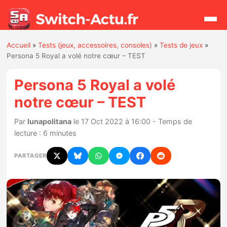
Accueil
»
Tests (jeux, accessoires, consoles)
»
Tests de jeux
»
Rechercher
Persona 5 Royal a volé notre cœur – TEST
Persona 5 Royal a volé
Actualités
notre cœur – TEST
Jeux
Par
lunapolitana
le 17 Oct 2022 à 16:00 - Temps de
lecture : 6 minutes
Hardware
PARTAGER
Mises à jour
Chiffres de ventes
Rumeurs