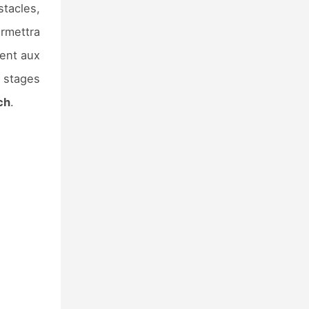
stacles,
ermettra
ent aux
s stages
ch
.