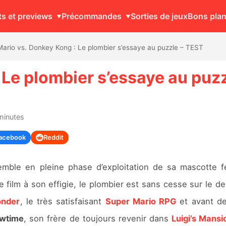
ts et previews
Précommandes
Sorties de jeux
Bons pla
Mario vs. Donkey Kong : Le plombier s’essaye au puzzle – TEST
 Le plombier s’essaye au puzz
minutes
acebook
Reddit
mble en pleine phase d’exploitation de sa mascotte fé
e film à son effigie, le plombier est sans cesse sur le d
onder
, le très satisfaisant
Super Mario RPG
et avant de
owtime
, son frère de toujours revenir dans
Luigi’s Mansi