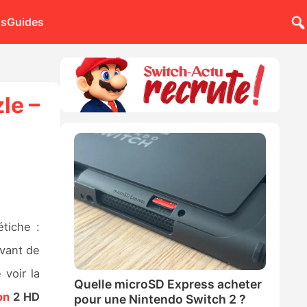
ns
Guides
le –
tiche :
evant de
 voir la
Quelle microSD Express acheter
on
2 HD
pour une Nintendo Switch 2 ?