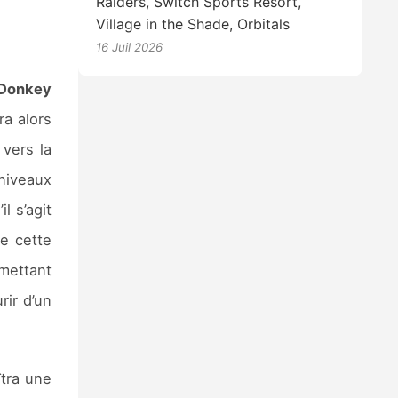
Raiders, Switch Sports Resort,
Village in the Shade, Orbitals
16 Juil 2026
 Donkey
ra alors
vers la
niveaux
l s’agit
e cette
rmettant
rir d’un
îtra une