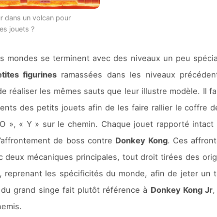
ur dans un volcan pour
es jouets ?
les mondes se terminent avec des niveaux un peu spécia
etites figurines
ramassées dans les niveaux précéden
e réaliser les mêmes sauts que leur illustre modèle. Il fa
ts des petits jouets afin de les faire rallier le coffre d
 O », « Y » sur le chemin. Chaque jouet rapporté intact
 l’affrontement de boss contre
Donkey Kong
. Ces affron
 deux mécaniques principales, tout droit tirées des ori
au, reprenant les spécificités du monde, afin de jeter un
 du grand singe fait plutôt référence à
Donkey Kong Jr
,
nemis.