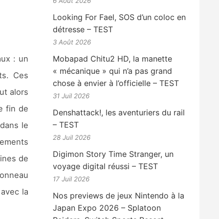
6 Août 2026
Looking For Fael, SOS d’un coloc en
détresse – TEST
3 Août 2026
ux : un
Mobapad Chitu2 HD, la manette
« mécanique » qui n’a pas grand
ts. Ces
chose à envier à l’officielle – TEST
ut alors
31 Juil 2026
e fin de
Denshattack!, les aventuriers du rail
– TEST
 dans le
28 Juil 2026
tements
Digimon Story Time Stranger, un
gines de
voyage digital réussi – TEST
 tonneau
17 Juil 2026
 avec la
Nos previews de jeux Nintendo à la
Japan Expo 2026 – Splatoon