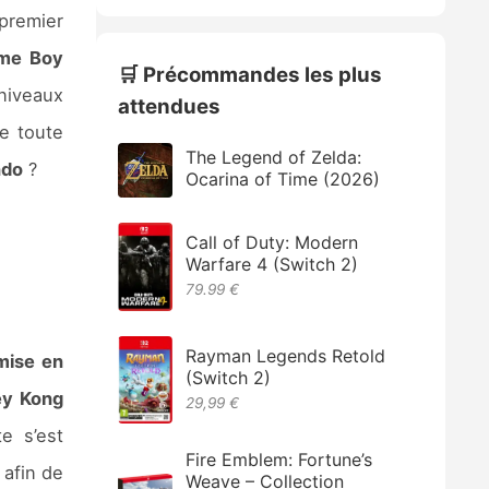
premier
me Boy
🛒 Précommandes les plus
niveaux
attendues
e toute
The Legend of Zelda:
ndo
?
Ocarina of Time (2026)
Call of Duty: Modern
Warfare 4 (Switch 2)
79.99 €
Rayman Legends Retold
mise en
(Switch 2)
ey Kong
29,99 €
e s’est
Fire Emblem: Fortune’s
 afin de
Weave – Collection