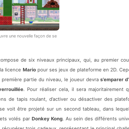
uvre une nouvelle façon de se
pose de six niveaux principaux, qui, au premier coup
la licence
Mario
pour ses jeux de plateforme en 2D. Cep
 la première partie du niveau, le joueur devra
s’emparer d
errouillée
. Pour réaliser cela, il sera majoritairement 
ns de tapis roulant, d’activer ou désactiver des plate
e voit être projeté sur un second tableau, dans lequel
uets volés par
Donkey Kong
. Au sein des différents uni
de récupérer trois cadeaux, représentant le principal chal