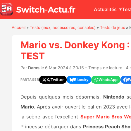
Actualités
Tes
Accueil
»
Tests (jeux, accessoires, consoles)
»
Tests de jeux
»
Mario vs. Donkey Kong :
TEST
Par
Dams
le 6 Mar 2024 à 20:15 - Temps de lecture : 4 
X/Twitter
Bluesky
WhatsApp
F
PARTAGER
Depuis quelques mois désormais,
Nintendo
se
Mario
. Après avoir ouvert le bal en 2023 avec l
la scène avec l’excellent
Super Mario Bros W
Princesse débarquer dans
Princess Peach Sh