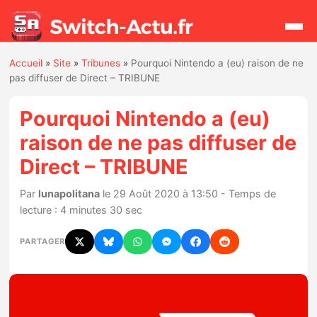
Accueil
»
Site
»
Tribunes
»
Pourquoi Nintendo a (eu) raison de ne
Rechercher
pas diffuser de Direct – TRIBUNE
Pourquoi Nintendo a (eu)
Actualités
raison de ne pas diffuser de
Direct – TRIBUNE
Jeux
Par
lunapolitana
le 29 Août 2020 à 13:50 - Temps de
Hardware
lecture : 4 minutes 30 sec
Mises à jour
PARTAGER
Chiffres de ventes
Rumeurs