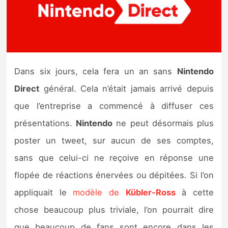
Nintendo Direct
Tests et previews
Dans six jours, cela fera un an sans
Nintendo
Tests de jeux
Direct
général. Cela n’était jamais arrivé depuis
Tests d’accessoires
que l’entreprise a commencé à diffuser ces
présentations.
Nintendo
ne peut désormais plus
Autres tests
poster un tweet, sur aucun de ses comptes,
Previews
sans que celui-ci ne reçoive en réponse une
flopée de réactions énervées ou dépitées. Si l’on
Précommandes
appliquait le
modèle de
Kübler-Ross
à cette
Précommandes jeux Switch 2
chose beaucoup plus triviale, l’on pourrait dire
que beaucoup de fans sont encore dans les