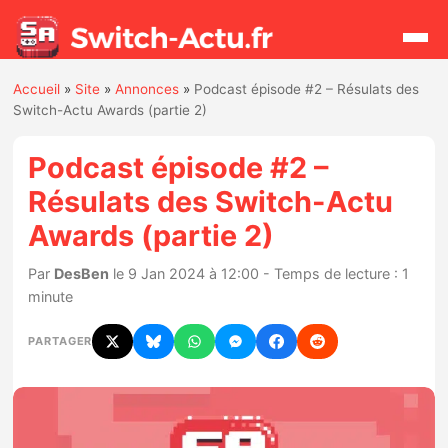
Accueil
»
Site
»
Annonces
»
Podcast épisode #2 – Résulats des
Rechercher
Switch-Actu Awards (partie 2)
Podcast épisode #2 –
Actualités
Résulats des Switch-Actu
Awards (partie 2)
Jeux
Par
DesBen
le 9 Jan 2024 à 12:00 - Temps de lecture : 1
Hardware
minute
Mises à jour
PARTAGER
Chiffres de ventes
Rumeurs