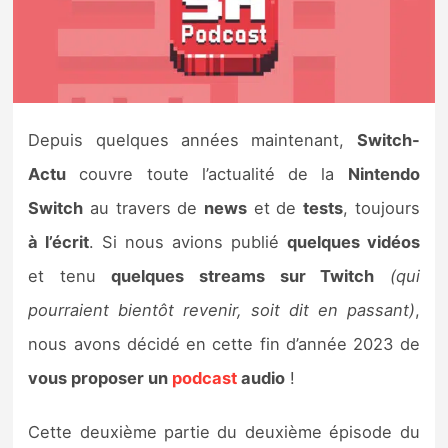
Nintendo Direct
Tests et previews
Depuis quelques années maintenant,
Switch-
Tests de jeux
Actu
couvre toute l’actualité de la
Nintendo
Tests d’accessoires
Switch
au travers de
news
et de
tests
, toujours
à l’écrit
. Si nous avions publié
quelques vidéos
Autres tests
et tenu
quelques streams sur Twitch
(qui
Previews
pourraient bientôt revenir, soit dit en passant)
,
nous avons décidé en cette fin d’année 2023 de
Précommandes
vous proposer un
podcast
audio
!
Précommandes jeux Switch 2
Cette deuxième partie du deuxième épisode du