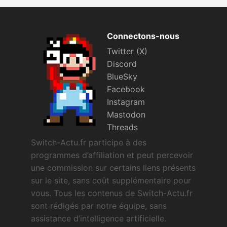
Connectons-nous
Twitter (X)
Discord
BlueSky
Facebook
Instagram
Mastodon
Threads
Switch-Actu.fr participe à des
programmes d’affiliation et peut percevoir
une commission sur certains liens présents
sur le site, sans coût supplémentaire pour
vous. Tous les contenus de Switch-Actu.fr
sont rédigés par notre équipe, sans
assistance d’intelligence artificielle.