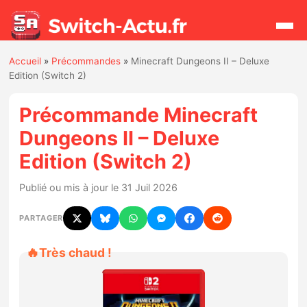
Accueil
»
Précommandes
»
Minecraft Dungeons II – Deluxe
Rechercher
Edition (Switch 2)
Précommande Minecraft
Actualités
Dungeons II – Deluxe
Edition (Switch 2)
Jeux
Publié ou mis à jour le 31 Juil 2026
Hardware
PARTAGER
Mises à jour
🔥
Très chaud !
Chiffres de ventes
Rumeurs