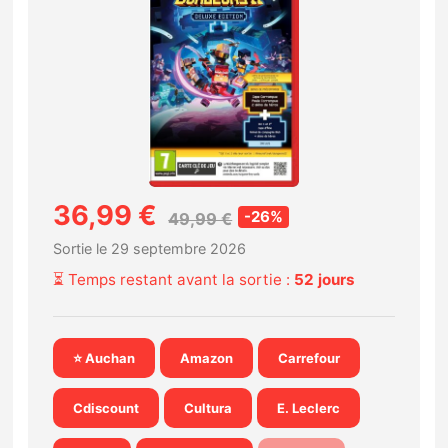
Nintendo Direct
Tests et previews
Tests de jeux
Tests d’accessoires
36,99 €
-26%
49,99 €
Autres tests
Sortie le 29 septembre 2026
⏳ Temps restant avant la sortie :
52 jours
Previews
Précommandes
⭐ Auchan
Amazon
Carrefour
Précommandes jeux Switch 2
Cdiscount
Cultura
E. Leclerc