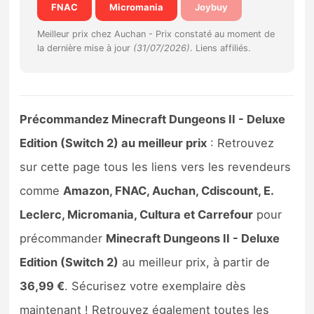
FNAC
Micromania
Joybuy
Sorties de jeux
Meilleur prix chez Auchan -
Prix constaté au moment de
la dernière mise à jour
(31/07/2026)
. Liens affiliés.
Bons plans
Guides
Précommandez Minecraft Dungeons II - Deluxe
Edition (Switch 2) au meilleur prix
: Retrouvez
sur cette page tous les liens vers les revendeurs
comme
Amazon, FNAC, Auchan, Cdiscount, E.
Leclerc, Micromania, Cultura et Carrefour
pour
précommander
Minecraft Dungeons II - Deluxe
Edition (Switch 2)
au meilleur prix, à partir de
36,99 €
. Sécurisez votre exemplaire dès
maintenant ! Retrouvez également toutes les