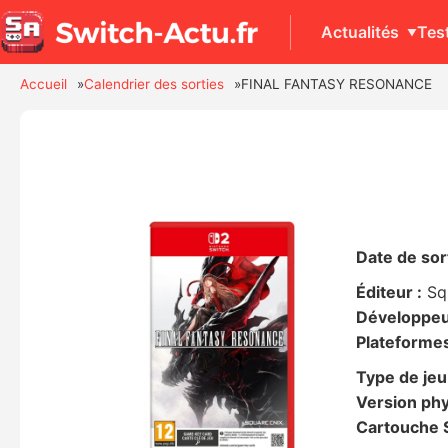
Actualités
Tes
Accueil
Calendrier des sorties
FINAL FANTASY RESONANCE
Date de sort
Éditeur :
Sq
Développeu
Plateformes
Type de jeu
Version phy
Cartouche S