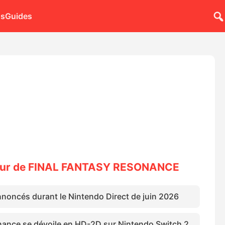
ns
Guides
utour de FINAL FANTASY RESONANCE
noncés durant le Nintendo Direct de juin 2026
nance se dévoile en HD-2D sur Nintendo Switch 2