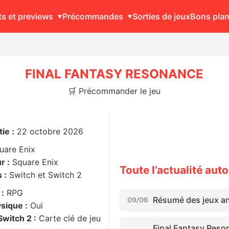
ts et previews
Précommandes
Sorties de jeux
Bons pla
FINAL FANTASY RESONANCE
🛒 Précommander le jeu
ie :
22 octobre 2026
uare Enix
r :
Square Enix
Toute l’actualité a
 :
Switch et Switch 2
 :
RPG
Résumé des jeux an
09/06
sique :
Oui
witch 2 :
Carte clé de jeu
Final Fantasy Reso