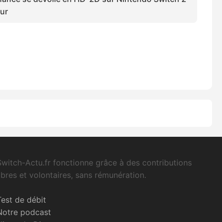
our
Switch-Actu.fr fonctionne grâce à des contributions
libres et volontaires, sans rémunération.
Test de débit
Notre podcast