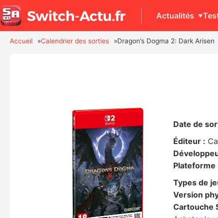
Actualités
Tes
Accueil
Calendrier des sorties
Dragon’s Dogma 2: Dark Arisen
Date de sort
Éditeur :
C
Développeu
Plateforme 
Types de je
Version phy
Cartouche S