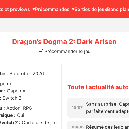
ts et previews
Précommandes
Sorties de jeux
Bons pla
Dragon’s Dogma 2: Dark Arisen
🛒 Précommander le jeu
ie :
9 octobre 2026
apcom
Toute l’actualité au
r :
Capcom
:
Switch 2
Sans surprise, Cap
u :
Action, RPG
15/07
parfaitement adapt
sique :
Oui
witch 2 :
Carte clé de jeu
Résumé des jeux an
09/06