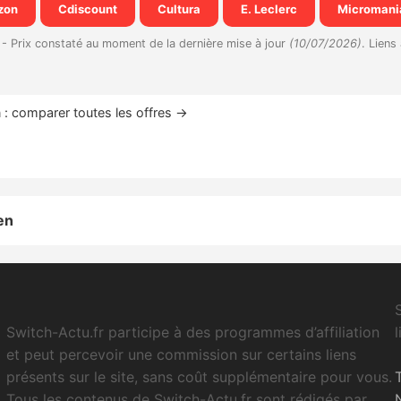
zon
Cdiscount
Cultura
E. Leclerc
Micromani
 -
Prix constaté au moment de la dernière mise à jour
(10/07/2026)
. Liens 
: comparer toutes les offres →
en
Switch-Actu.fr participe à des programmes d’affiliation
et peut percevoir une commission sur certains liens
présents sur le site, sans coût supplémentaire pour vous.
Tous les contenus de Switch-Actu.fr sont rédigés par