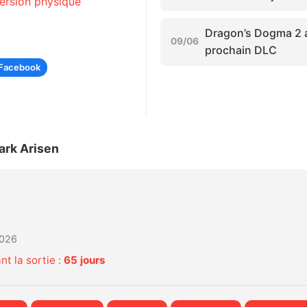
version physique
Dragon’s Dogma 2 a
09/06
prochain DLC
Facebook
rk Arisen
2026
t la sortie :
65 jours