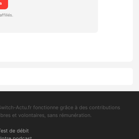
a
affiliés.
Switch-Actu.fr fonctionne grâce à des contributions
libres et volontaires, sans rémunération.
Test de débit
Notre podcast