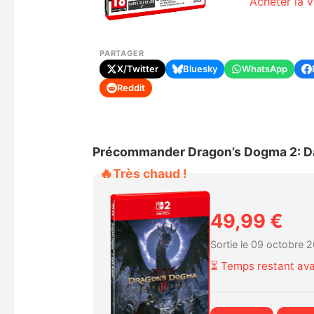
Acheter la 
PARTAGER
X/Twitter
Bluesky
WhatsApp
Reddit
Précommander Dragon’s Dogma 2: Da
🔥
Très chaud !
49,99 €
Sortie le 09 octobre 
⏳ Temps restant avan