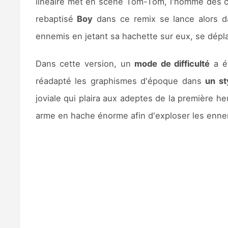
linéaire met en scène Tom-Tom, l'homme des ca
rebaptisé
Boy
dans ce remix se lance alors
ennemis en jetant sa hachette sur eux, se déplac
Dans cette version, un
mode de difficulté
a ét
réadapté les graphismes d'époque dans
un st
joviale qui plaira aux adeptes de la première h
arme en hache énorme afin d'exploser les enne