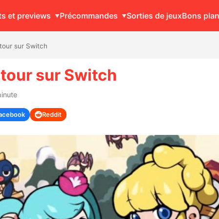
ts et previews
Précommandes
Sorties de jeux
Bons pla
tour sur Switch
etour sur Switch
minute
acebook
Reddit