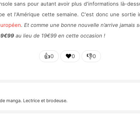
onsole sans pour autant avoir plus d'informations là-des
pe et l'Amérique cette semaine. C'est donc une sortie i
européen
.
Et comme une bonne nouvelle n’arrive jamais se
9€99
au lieu de 19€99 en cette occasion !
👍
❤️
👎
0
0
0
t de manga. Lectrice et brodeuse.