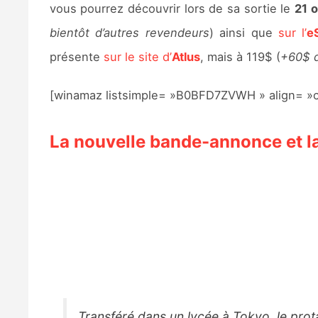
vous pourrez découvrir lors de sa sortie le
21 
bientôt d’autres revendeurs
) ainsi que
sur l’
e
présente
sur le site d’
Atlus
, mais à 119$ (
+60$ d
[winamaz listsimple= »B0BFD7ZVWH » align= »c
La nouvelle bande-annonce et l
Transféré dans un lycée à Tokyo, le prota