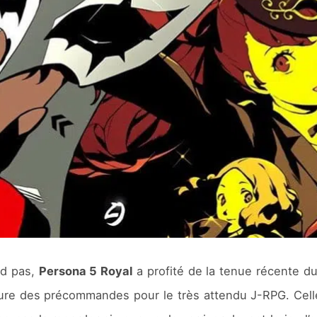
nd pas,
Persona 5 Royal
a profité de la tenue récente d
re des précommandes pour le très attendu J-RPG. Celle-