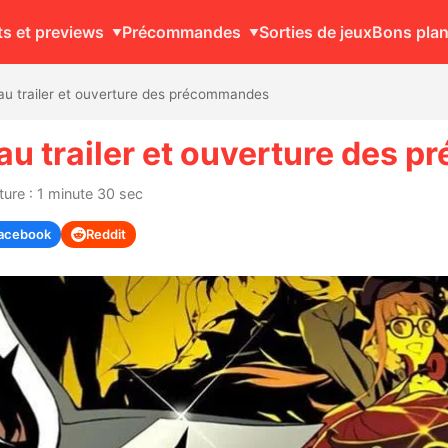
ts et previews
Précommandes
Sorties de jeux
Bons pla
au trailer et ouverture des précommandes
au trailer et ouverture des
ure : 1 minute 30 sec
acebook
Reddit