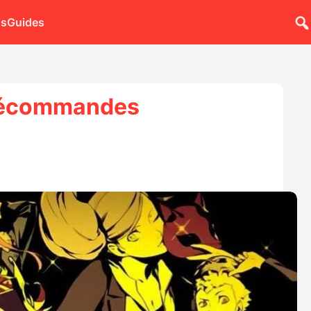
ns
Guides
 précommandes