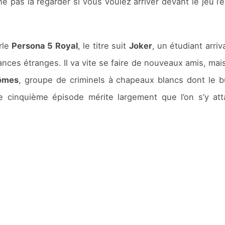
 pas la regarder si vous voulez arriver devant le jeu l’e
rle
Persona 5 Royal
, le titre suit
Joker
, un étudiant arri
ces étranges. Il va vite se faire de nouveaux amis, mais 
tômes
, groupe de criminels à chapeaux blancs dont le b
 ce cinquième épisode mérite largement que l’on s’y 