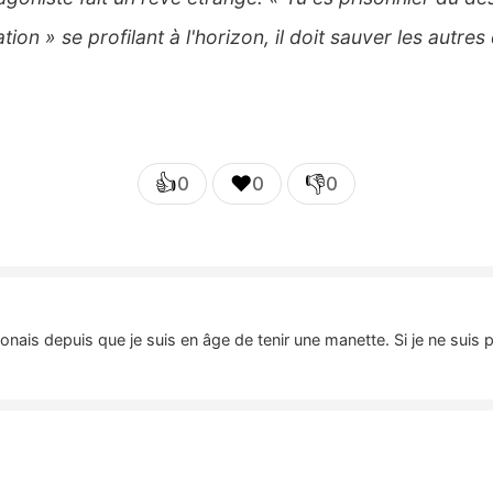
tation » se profilant à l'horizon, il doit sauver les aut
👍
❤️
👎
0
0
0
nais depuis que je suis en âge de tenir une manette. Si je ne suis 