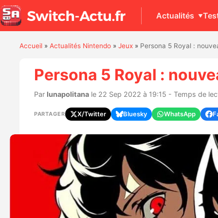
Actualités
Tes
Accueil
»
Actualités Nintendo
»
Jeux
»
Persona 5 Royal : nouve
Persona 5 Royal : nouve
Par
lunapolitana
le 22 Sep 2022 à 19:15 - Temps de lect
X/Twitter
Bluesky
WhatsApp
F
PARTAGER