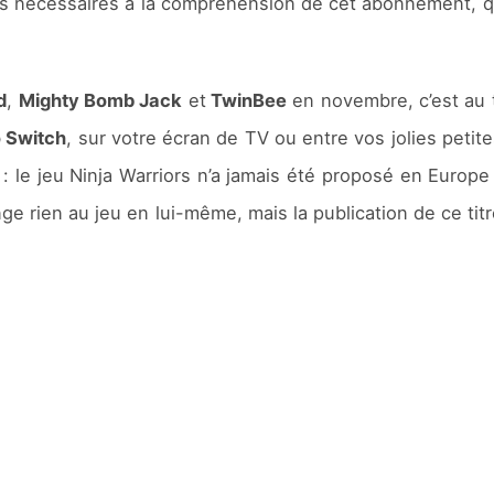
ns nécessaires à la compréhension de cet abonnement, qu
d
,
Mighty Bomb Jack
et
TwinBee
en novembre, c’est au
 Switch
, sur votre écran de TV ou entre vos jolies petit
 : le jeu Ninja Warriors n’a jamais été proposé en Europ
ge rien au jeu en lui-même, mais la publication de ce tit