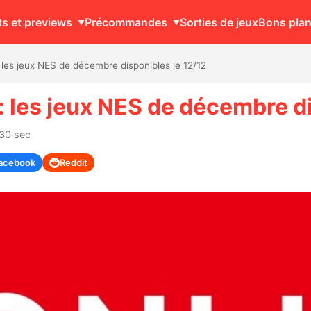
ts et previews
Précommandes
Sorties de jeux
Bons pla
 les jeux NES de décembre disponibles le 12/12
: les jeux NES de décembre di
 30 sec
acebook
Reddit