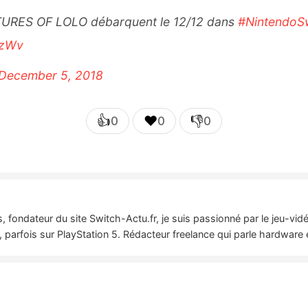
TURES OF LOLO débarquent le 12/12 dans
#NintendoSw
LzWv
December 5, 2018
👍
❤️
👎
0
0
0
 fondateur du site Switch-Actu.fr, je suis passionné par le jeu-vi
 parfois sur PlayStation 5. Rédacteur freelance qui parle hardware 