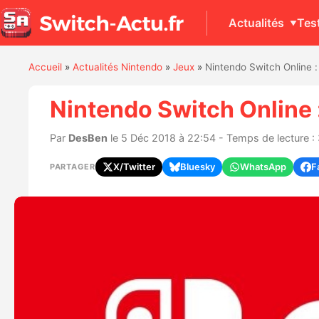
Actualités
Tes
Accueil
»
Actualités Nintendo
»
Jeux
»
Nintendo Switch Online :
Nintendo Switch Online 
Par
DesBen
le 5 Déc 2018 à 22:54 - Temps de lecture :
X/Twitter
Bluesky
WhatsApp
F
PARTAGER