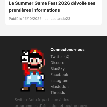
Le Summer Game Fest 2026 dévoile ses
premières informations
Publié le 15/10/2025
·
par Leotendo23
Connectons-nous
Twitter (X)
Discord
BlueSky
Facebook
Instagram
Mastodon
Threads
Switch-Actu.fr participe à des
programmes d’affiliation et peut percevoir