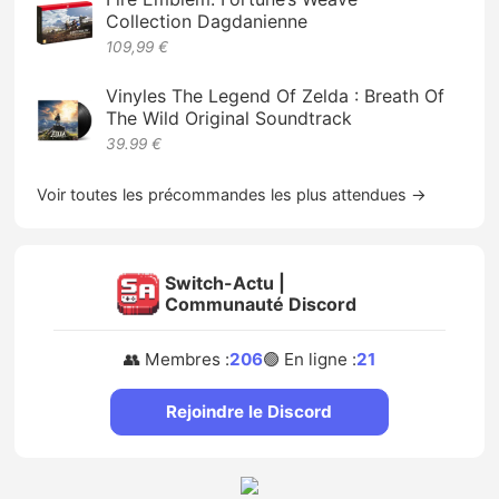
Collection Dagdanienne
109,99 €
Vinyles The Legend Of Zelda : Breath Of
The Wild Original Soundtrack
39.99 €
Voir toutes les précommandes les plus attendues →
Switch-Actu |
Communauté Discord
👥 Membres :
206
🟢 En ligne :
21
Rejoindre le Discord