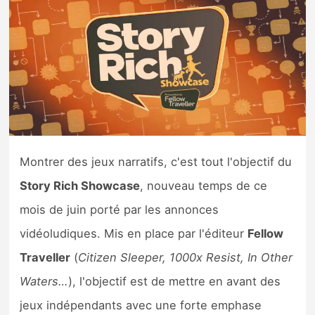
Nintendo Direct
Tests et previews
Tests de jeux
Tests d’accessoires
Montrer des jeux narratifs, c'est tout l'objectif du
Autres tests
Story Rich Showcase
, nouveau temps de ce
mois de juin porté par les annonces
Previews
vidéoludiques. Mis en place par l'éditeur
Fellow
Précommandes
Traveller
(
Citizen Sleeper, 1000x Resist, In Other
Waters…
), l'objectif est de mettre en avant des
Précommandes jeux Switch 2
jeux indépendants avec une forte emphase