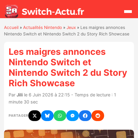
Accueil
»
Actualités Nintendo
»
Jeux
»
Les maigres annonces
Rechercher
Nintendo Switch et Nintendo Switch 2 du Story Rich Showcase
Les maigres annonces
Actualités
Nintendo Switch et
Nintendo Switch 2 du Story
Jeux
Rich Showcase
Hardware
Par
Jili
le 6 Juin 2026 à 22:15 - Temps de lecture : 1
minute 30 sec
Mises à jour
PARTAGER
Chiffres de ventes
Rumeurs