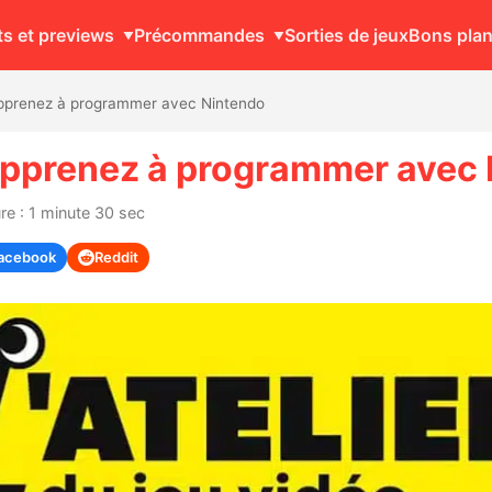
ts et previews
Précommandes
Sorties de jeux
Bons pla
: apprenez à programmer avec Nintendo
: apprenez à programmer avec
re : 1 minute 30 sec
acebook
Reddit