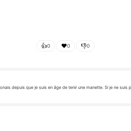
👍
❤️
👎
0
0
0
nais depuis que je suis en âge de tenir une manette. Si je ne suis 