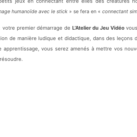
petits jeux en connectant entre elles des créatures
nage humanoïde avec le stick
» se fera en «
connectant si
 : votre premier démarrage de
L’Atelier du Jeu Vidéo
vous
on de manière ludique et didactique, dans des leçons d
e apprentissage, vous serez amenés à mettre vos nouve
 résoudre.