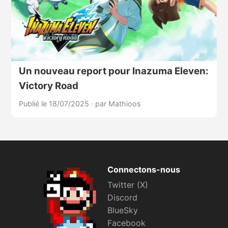
Un nouveau report pour Inazuma Eleven:
Victory Road
Publié le 18/07/2025
·
par Mathioos
Connectons-nous
Twitter (X)
Discord
BlueSky
Facebook