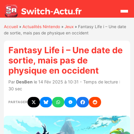
Accueil
»
Actualités Nintendo
»
Jeux
»
Fantasy Life i – Une date
Rechercher
de sortie, mais pas de physique en occident
Fantasy Life i – Une date de
Actualités
sortie, mais pas de
physique en occident
Jeux
Par
DesBen
le 14 Fév 2025 à 10:31 - Temps de lecture :
Hardware
30 sec
Mises à jour
PARTAGER
Chiffres de ventes
Rumeurs