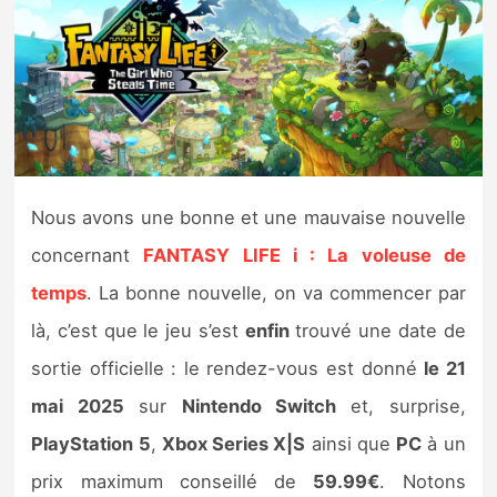
Nintendo Direct
Tests et previews
Tests de jeux
Nous avons une bonne et une mauvaise nouvelle
Tests d’accessoires
concernant
FANTASY LIFE i : La voleuse de
Autres tests
temps
. La bonne nouvelle, on va commencer par
Previews
là, c’est que le jeu s’est
enfin
trouvé une date de
sortie officielle : le rendez-vous est donné
le 21
Précommandes
mai 2025
sur
Nintendo Switch
et, surprise,
PlayStation 5
,
Xbox Series X|S
ainsi que
PC
à un
Précommandes jeux Switch 2
prix maximum conseillé de
59.99€
. Notons