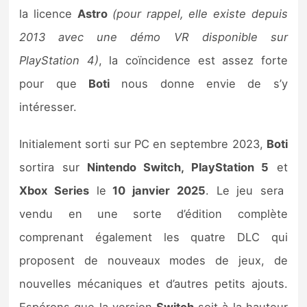
Sorties de jeux
la licence
Astro
(pour rappel, elle existe depuis
2013 avec une démo VR disponible sur
Bons plans
PlayStation 4)
, la coïncidence est assez forte
pour que
Boti
nous donne envie de s’y
Guides
intéresser.
Initialement sorti sur PC en septembre 2023,
Boti
sortira sur
Nintendo Switch, PlayStation 5
et
Xbox Series
le
10 janvier 2025
. Le jeu sera
vendu en une sorte d’édition complète
comprenant également les quatre DLC qui
proposent de nouveaux modes de jeux, de
nouvelles mécaniques et d’autres petits ajouts.