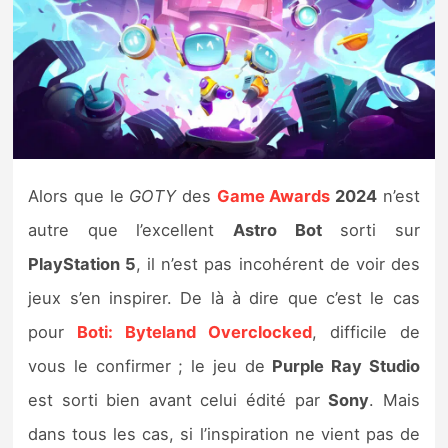
Nintendo Direct
Tests et previews
Tests de jeux
Alors que le
GOTY
des
Game Awards
2024
n’est
Tests d’accessoires
autre que l’excellent
Astro Bot
sorti sur
Autres tests
PlayStation 5
, il n’est pas incohérent de voir des
Previews
jeux s’en inspirer. De là à dire que c’est le cas
pour
Boti: Byteland Overclocked
, difficile de
Précommandes
vous le confirmer ; le jeu de
Purple Ray Studio
est sorti bien avant celui édité par
Sony
. Mais
Précommandes jeux Switch 2
dans tous les cas, si l’inspiration ne vient pas de