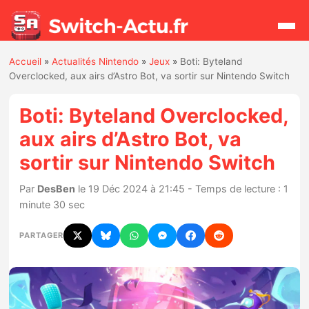
Accueil
»
Actualités Nintendo
»
Jeux
»
Boti: Byteland
Rechercher
Overclocked, aux airs d’Astro Bot, va sortir sur Nintendo Switch
Boti: Byteland Overclocked,
Actualités
aux airs d’Astro Bot, va
sortir sur Nintendo Switch
Jeux
Par
DesBen
le 19 Déc 2024 à 21:45 - Temps de lecture : 1
Hardware
minute 30 sec
Mises à jour
PARTAGER
Chiffres de ventes
Rumeurs