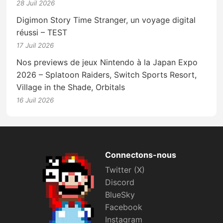
28 Juil 2026
Digimon Story Time Stranger, un voyage digital
réussi – TEST
17 Juil 2026
Nos previews de jeux Nintendo à la Japan Expo
2026 – Splatoon Raiders, Switch Sports Resort,
Village in the Shade, Orbitals
16 Juil 2026
Connectons-nous
Twitter (X)
Discord
BlueSky
Facebook
Instagram