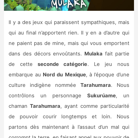
Nintendo Direct
Il y a des jeux qui paraissent sympathiques, mais
Tests et previews
qui au final n’apportent rien. Il y en a d’autre qui
ne paient pas de mine, mais qui vous emportent
Tests de jeux
dans des décors envoûtants.
Mulaka
fait partie
Tests d’accessoires
de cette
seconde catégorie
. Le jeu nous
embarque au
Nord
du
Mexique
, à l’époque d’une
Autres tests
culture indigène nommée
Tarahumara
. Nous
Previews
contrôlons un personnage
Sukurúame
, un
chaman
Tarahumara
, ayant comme particularité
Précommandes
de pouvoir courir longtemps et loin. Nous
Précommandes jeux Switch 2
partons dès maintenant à l’assaut d’un mal qui
corrompt la terre, en faisant appel aux pouvoir de