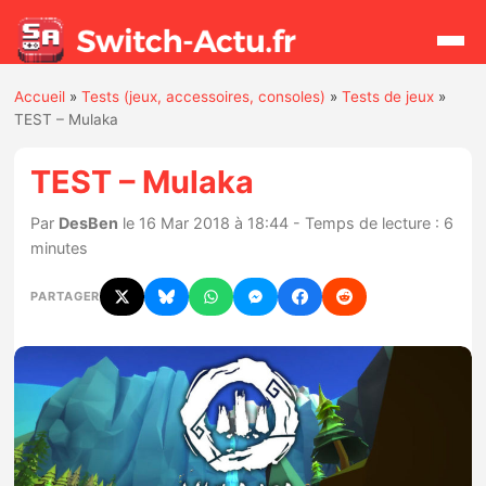
Accueil
»
Tests (jeux, accessoires, consoles)
»
Tests de jeux
»
Rechercher
TEST – Mulaka
TEST – Mulaka
Actualités
Par
DesBen
le 16 Mar 2018 à 18:44 - Temps de lecture : 6
minutes
Jeux
PARTAGER
Hardware
Mises à jour
Chiffres de ventes
Rumeurs