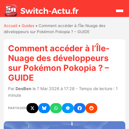
Accueil
»
Guides
»
Comment accéder à l’Île-Nuage des
Rechercher
développeurs sur Pokémon Pokopia ? – GUIDE
Comment accéder à l’Île-
Actualités
Nuage des développeurs
sur Pokémon Pokopia ? –
Jeux
GUIDE
Hardware
Par
DesBen
le 7 Mar 2026 à 17:28 - Temps de lecture : 1
minute
Mises à jour
PARTAGER
Chiffres de ventes
Rumeurs