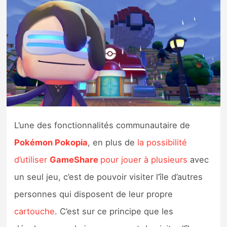
Nintendo Direct
Tests et previews
Tests de jeux
Tests d’accessoires
L’une des fonctionnalités communautaire de
Autres tests
Pokémon Pokopia
, en plus de
la possibilité
Previews
d’utiliser
GameShare
pour jouer à plusieurs
avec
un seul jeu, c’est de pouvoir visiter l’île d’autres
Précommandes
personnes qui disposent de leur propre
Précommandes jeux Switch 2
cartouche
. C’est sur ce principe que les