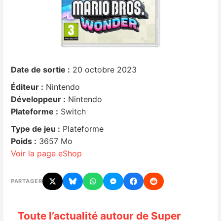
Nintendo Direct
Tests et previews
Date de sortie :
20 octobre 2023
Tests de jeux
Éditeur :
Nintendo
Tests d’accessoires
Développeur :
Nintendo
Plateforme :
Switch
Autres tests
Type de jeu :
Plateforme
Poids :
3657 Mo
Previews
Voir la page eShop
Précommandes
PARTAGER
Précommandes jeux Switch 2
Toute l’actualité autour de Super