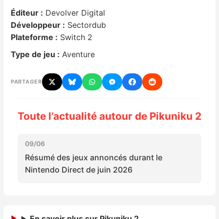
Éditeur :
Devolver Digital
Nintendo Direct
Développeur :
Sectordub
Plateforme :
Switch 2
Tests et previews
Type de jeu :
Aventure
Tests de jeux
PARTAGER
Tests d’accessoires
Toute l’actualité autour de Pikuniku 2
Autres tests
09/06
Previews
Résumé des jeux annoncés durant le
Nintendo Direct de juin 2026
Précommandes
Précommandes jeux Switch 2
En savoir plus sur Pikuniku 2