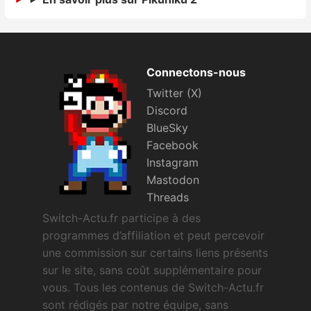
Sorties de jeux
Bons plans
Connectons-nous
Twitter (X)
Guides
Discord
BlueSky
Facebook
Instagram
Mastodon
Threads
Switch-Actu.fr participe à des
programmes d’affiliation et peut percevoir
une commission sur certains liens présents
sur le site, sans coût supplémentaire pour
vous. Tous les contenus de Switch-Actu.fr
sont rédigés par notre équipe, sans