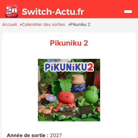
Accueil
Calendrier des sorties
Pikuniku 2
Rechercher
Pikuniku 2
Actualités
Jeux
Hardware
Mises à jour
Chiffres de ventes
Rumeurs
Année de sortie :
2027