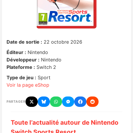
Nintendo Direct
Tests et previews
Date de sortie :
22 octobre 2026
Tests de jeux
Éditeur :
Nintendo
Tests d’accessoires
Développeur :
Nintendo
Plateforme :
Switch 2
Autres tests
Type de jeu :
Sport
Voir la page eShop
Previews
PARTAGER
Précommandes
Précommandes jeux Switch 2
Toute l’actualité autour de Nintendo
Switch Sports Resort