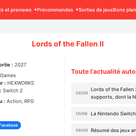
ts et previews
Précommandes
Sorties de jeux
Bons pla
Lords of the Fallen II
rtie :
2027
Toute l’actualité auto
 Games
r :
HEXWORKS
Lords of the Fallen
:
Switch 2
26/06
supports, dont la 
u :
Action, RPG
La Nintendo Switch 
10/06
Facebook
Résumé des jeux an
09/06