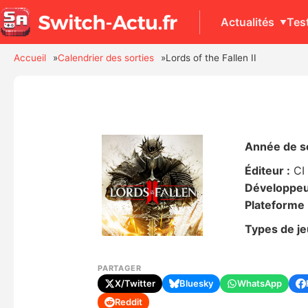
Actualités
Tes
Accueil
Calendrier des sorties
Lords of the Fallen II
Année de so
Éditeur :
CI
Développeu
Plateforme 
Types de je
PARTAGER
X/Twitter
Bluesky
WhatsApp
Reddit