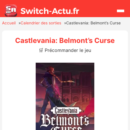
Accueil
Calendrier des sorties
Castlevania: Belmont’s Curse
Rechercher
Castlevania: Belmont’s Curse
🛒 Précommander le jeu
Actualités
Jeux
Hardware
Mises à jour
Chiffres de ventes
Rumeurs