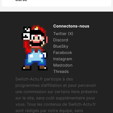
Connectons-nous
Twitter (X)
Discord
BlueSky
Facebook
Instagram
Mastodon
Threads
Switch-Actu.fr participe à des
programmes d’affiliation et peut percevoir
une commission sur certains liens présents
sur le site, sans coût supplémentaire pour
vous. Tous les contenus de Switch-Actu.fr
sont rédigés par notre équipe, sans