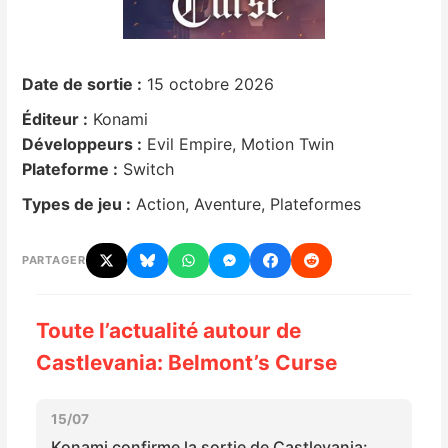
Nintendo Direct
Date de sortie :
15 octobre 2026
Tests et previews
Éditeur :
Konami
Développeurs :
Evil Empire, Motion Twin
Tests de jeux
Plateforme :
Switch
Tests d’accessoires
Types de jeu :
Action, Aventure, Plateformes
Autres tests
PARTAGER
Previews
Toute l’actualité autour de
Précommandes
Castlevania: Belmont’s Curse
Précommandes jeux Switch 2
15/07
Konami confirme la sortie de Castlevania: