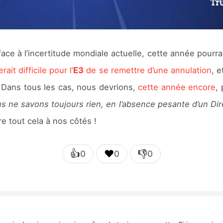
r face à l’incertitude mondiale actuelle, cette année pourra
serait difficile pour l’
E3
de se remettre d’une annulation
, 
 Dans tous les cas, nous devrions,
cette année encore
,
us ne savons toujours rien, en l’absence pesante d’un Di
re tout cela à nos côtés !
👍
❤️
👎
0
0
0