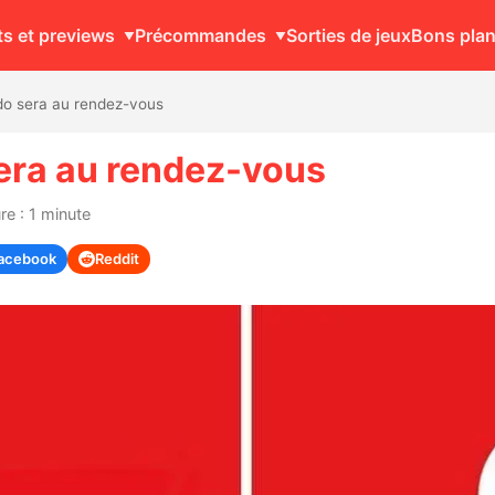
ts et previews
Précommandes
Sorties de jeux
Bons pla
o sera au rendez-vous
era au rendez-vous
re : 1 minute
acebook
Reddit