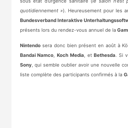
sous état d’urgence sanitaire (
le salon n’est
quotidiennement »
). Heureusement pour les a
Bundesverband Interaktive Unterhaltungssoft
présents lors du rendez-vous annuel de la
Gam
Nintendo
sera donc bien présent en août à Köl
Bandai Namco
,
Koch Media
, et
Bethesda
. Si 
Sony
, qui semble oublier avoir une nouvelle c
liste complète des participants confirmés à la
G