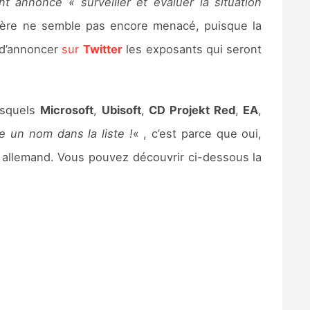
 annoncé « surveiller et évaluer la situation
ière ne semble pas encore menacé, puisque la
t d’annoncer
sur
Twitter
les exposants qui seront
esquels
Microsoft
,
Ubisoft
,
CD Projekt Red
,
EA
,
e un nom dans la liste !
« , c’est parce que oui,
s allemand. Vous pouvez découvrir ci-dessous la