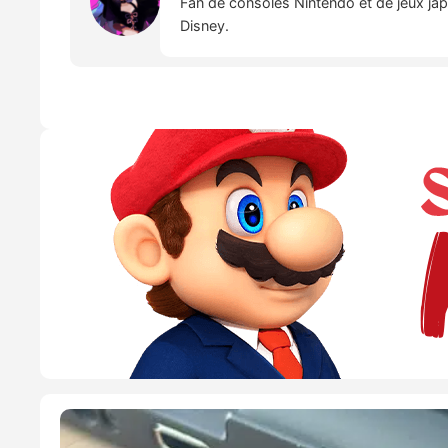
Fan de consoles Nintendo et de jeux japo
Disney.