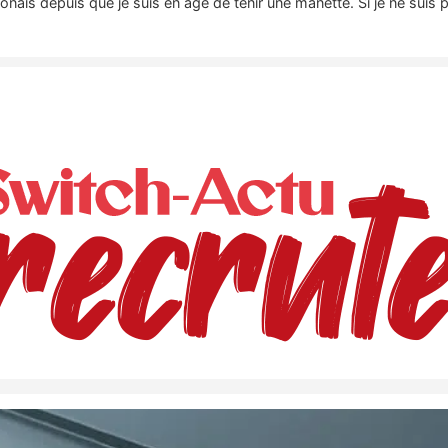
nais depuis que je suis en âge de tenir une manette. Si je ne suis 