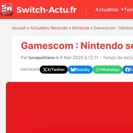
Actualités
Tes
Accueil
»
Actualités Nintendo
»
Nintendo
»
Gamescom : Nintend
Gamescom : Nintendo s
Par
lunapolitana
le 6 Mar 2020 à 12:11 - Temps de lectu
X/Twitter
Bluesky
WhatsApp
F
PARTAGER