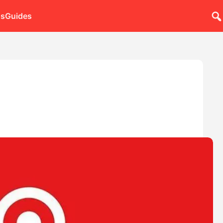
ns
Guides