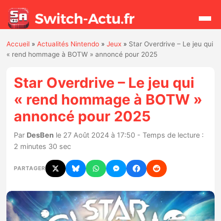
Accueil
»
Actualités Nintendo
»
Jeux
»
Star Overdrive – Le jeu qui
Rechercher
« rend hommage à BOTW » annoncé pour 2025
Star Overdrive – Le jeu qui
Actualités
« rend hommage à BOTW »
annoncé pour 2025
Jeux
Par
DesBen
le 27 Août 2024 à 17:50 - Temps de lecture :
Hardware
2 minutes 30 sec
Mises à jour
PARTAGER
Chiffres de ventes
Rumeurs