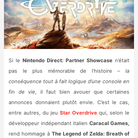
Nintendo Direct
Tests et previews
Tests de jeux
Si le
Nintendo Direct: Partner Showcase
n’était
Tests d’accessoires
pas le plus mémorable de l’histoire –
la
Autres tests
conséquence tout à fait logique d’une console en
Previews
fin de vie
, il faut bien avouer que certaines
annonces donnaient plutôt envie. C’est le cas,
Précommandes
entre autres, du jeu
Star Overdrive
qui, selon le
développeur indépendant italien
Caracal Games,
Précommandes jeux Switch 2
rend hommage à
The Legend of Zelda: Breath of