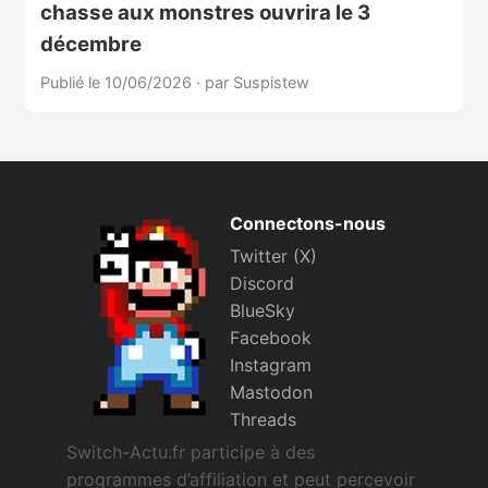
chasse aux monstres ouvrira le 3
décembre
Publié le 10/06/2026
·
par Suspistew
Connectons-nous
Twitter (X)
Discord
BlueSky
Facebook
Instagram
Mastodon
Threads
Switch-Actu.fr participe à des
programmes d’affiliation et peut percevoir