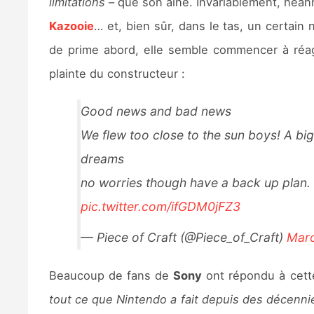
limitations
– que son aîné. Invariablement, néanm
Kazooie
… et, bien sûr, dans le tas, un certain
de prime abord, elle semble commencer à réagi
plainte du constructeur :
Good news and bad news
We flew too close to the sun boys! A bi
dreams
no worries though have a back up plan. B
pic.twitter.com/ifGDM0jFZ3
— Piece of Craft (@Piece_of_Craft)
Marc
Beaucoup de fans de
Sony
ont répondu à cette
tout ce que Nintendo a fait depuis des décenni