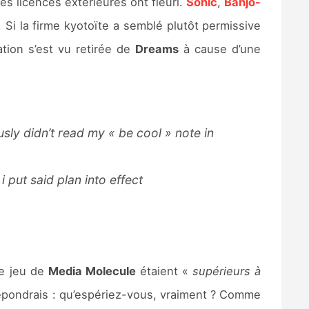
es licences extérieures ont fleuri.
Sonic
,
Banjo-
. Si la firme kyotoïte a semblé plutôt permissive
tion s’est vu retirée de
Dreams
à cause d’une
ly didn’t read my « be cool » note in
 put said plan into effect
le jeu de
Media Molecule
étaient «
supérieurs à
 répondrais : qu’espériez-vous, vraiment ? Comme