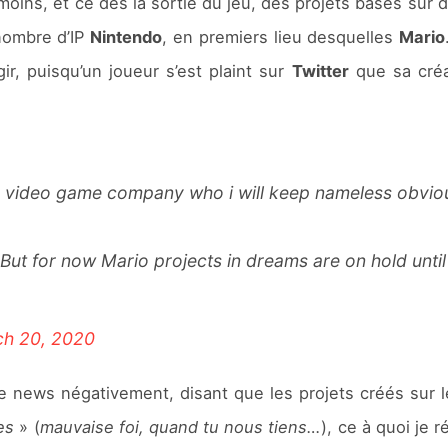
oins, et ce dès la sortie du jeu, des projets basés sur d
 nombre d’IP
Nintendo
, en premiers lieu desquelles
Mario
r, puisqu’un joueur s’est plaint sur
Twitter
que sa créa
g video game company who i will keep nameless obvious
ut for now Mario projects in dreams are on hold until i
h 20, 2020
 news négativement, disant que les projets créés sur 
es
» (
mauvaise foi, quand tu nous tiens…
), ce à quoi je