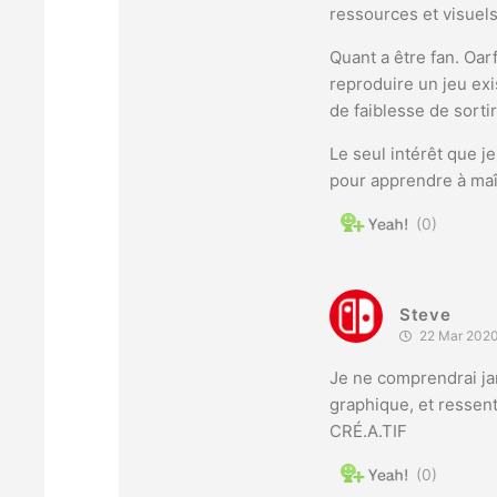
ressources et visuel
Quant a être fan. Oarf
reproduire un jeu ex
de faiblesse de sorti
Le seul intérêt que je
pour apprendre à maî
0
Steve
22 Mar 2020
Je ne comprendrai jam
graphique, et ressen
CRÉ.A.TIF
0