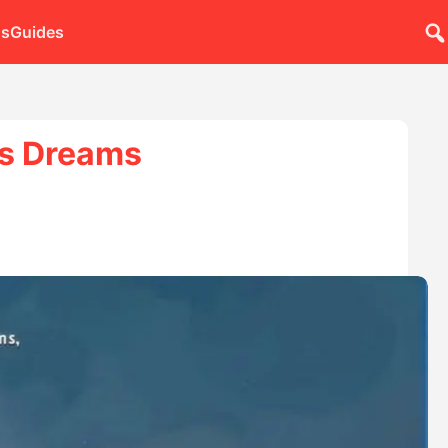
ns
Guides
ans Dreams