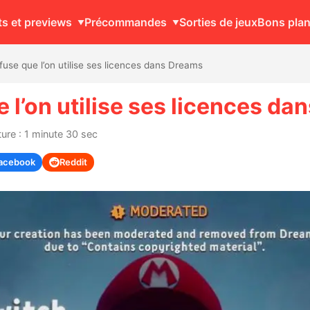
ts et previews
Précommandes
Sorties de jeux
Bons pla
fuse que l’on utilise ses licences dans Dreams
 l’on utilise ses licences d
ure : 1 minute 30 sec
acebook
Reddit