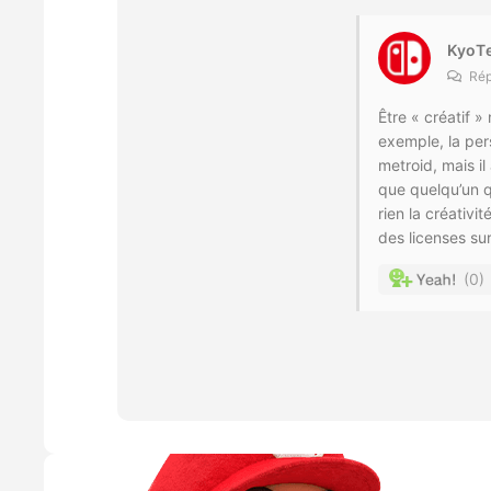
KyoT
Rép
Être « créatif 
exemple, la pers
metroid, mais il
que quelqu’un q
rien la créativ
des licenses sur
0