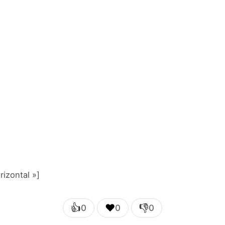
izontal »]
👍
❤️
👎
0
0
0