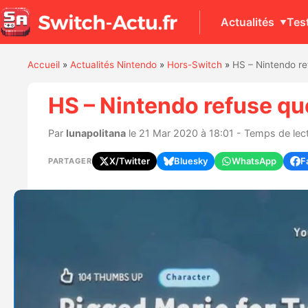
Actualités
Tes
Accueil
»
Actualités Nintendo
»
Hors-Switch
»
HS – Nintendo re
HS – Nintendo refuse que
Par
lunapolitana
le 21 Mar 2020 à 18:01 - Temps de lect
X/Twitter
Bluesky
WhatsApp
F
PARTAGER