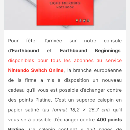
Nintendo Direct
Tests et previews
Pour fêter l’arrivée sur notre console
Tests de jeux
d’
Earthbound
et
Earthbound Beginnings
,
Tests d’accessoires
disponibles pour tous les abonnés au service
Nintendo Switch Online
, la branche européenne
Autres tests
de la firme a mis à disposition un nouveau
Previews
cadeau qu’il vous est possible d’échanger contre
des points Platine. C’est un superbe calepin en
Précommandes
papier satiné (
au format 18,2 x 25,7 cm
) qu’il
Précommandes jeux Switch 2
vous sera possible d’échanger contre
400 points
Platine
. Ce calepin contient «
huit pages de