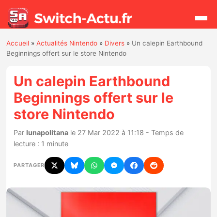
Accueil
»
Actualités Nintendo
»
Divers
»
Un calepin Earthbound
Rechercher
Beginnings offert sur le store Nintendo
Un calepin Earthbound
Actualités
Beginnings offert sur le
store Nintendo
Jeux
Par
lunapolitana
le 27 Mar 2022 à 11:18 - Temps de
Hardware
lecture : 1 minute
Mises à jour
PARTAGER
Chiffres de ventes
Rumeurs