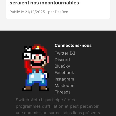
seraient nos incontournables
Publié le 21/12/2025
·
par DesBen
Connectons-nous
Twitter (X)
Discord
BlueSky
Facebook
Instagram
Mastodon
Threads
Switch-Actu.fr participe à des
programmes d’affiliation et peut percevoir
une commission sur certains liens présents