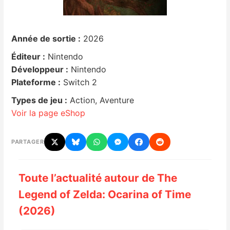
Nintendo Direct
Année de sortie :
2026
Tests et previews
Éditeur :
Nintendo
Développeur :
Nintendo
Tests de jeux
Plateforme :
Switch 2
Types de jeu :
Action, Aventure
Tests d’accessoires
Voir la page eShop
Autres tests
PARTAGER
Previews
Toute l’actualité autour de The
Précommandes
Legend of Zelda: Ocarina of Time
(2026)
Précommandes jeux Switch 2