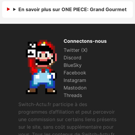
Sorties de jeux
En savoir plus sur ONE PIECE: Grand Gourmet
Bons plans
Connectons-nous
Guides
Twitter (X)
Discord
BlueSky
Facebook
Instagram
Mastodon
Threads
Switch-Actu.fr participe à des
programmes d’affiliation et peut percevoir
une commission sur certains liens présents
sur le site, sans coût supplémentaire pour
vous. Tous les contenus de Switch-Actu.fr