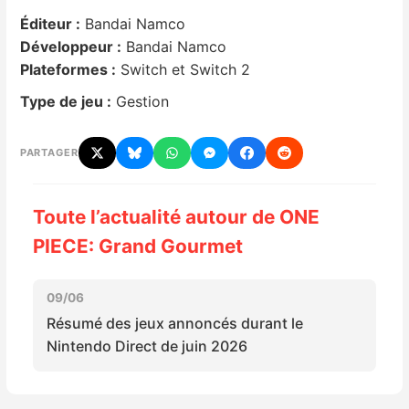
Éditeur :
Bandai Namco
Nintendo Direct
Développeur :
Bandai Namco
Plateformes :
Switch et Switch 2
Tests et previews
Type de jeu :
Gestion
Tests de jeux
PARTAGER
Tests d’accessoires
Toute l’actualité autour de ONE
Autres tests
PIECE: Grand Gourmet
Previews
09/06
Résumé des jeux annoncés durant le
Précommandes
Nintendo Direct de juin 2026
Précommandes jeux Switch 2