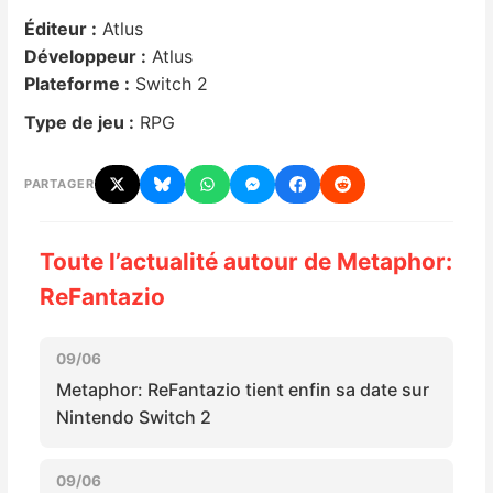
Éditeur :
Atlus
Nintendo Direct
Développeur :
Atlus
Plateforme :
Switch 2
Tests et previews
Type de jeu :
RPG
Tests de jeux
PARTAGER
Tests d’accessoires
Toute l’actualité autour de Metaphor:
Autres tests
ReFantazio
Previews
09/06
Metaphor: ReFantazio tient enfin sa date sur
Précommandes
Nintendo Switch 2
Précommandes jeux Switch 2
09/06