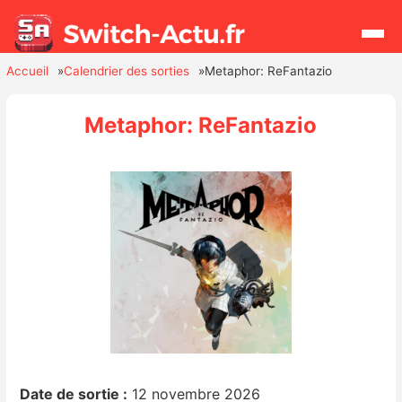
Accueil
Calendrier des sorties
Metaphor: ReFantazio
Rechercher
Metaphor: ReFantazio
Actualités
Jeux
Hardware
Mises à jour
Chiffres de ventes
Rumeurs
Date de sortie :
12 novembre 2026