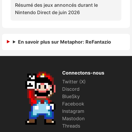
Résumé des jeux annoncés durant le
Sorties de jeux
Nintendo Direct de juin 2026
Bons plans
Guides
En savoir plus sur Metaphor: ReFantazio
Connectons-nous
Twitter (X)
Discord
BlueSky
Facebook
Instagram
Mastodon
Threads