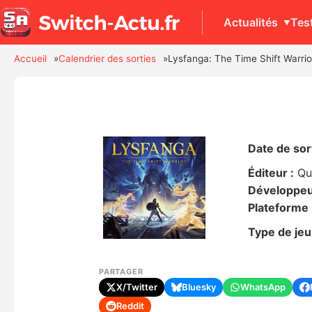
Actualités
Tes
Accueil
Calendrier des sorties
Lysfanga: The Time Shift Warrio
Date de sort
Éditeur :
Qu
Développeu
Plateforme 
Type de jeu
PARTAGER
X/Twitter
Bluesky
WhatsApp
Reddit