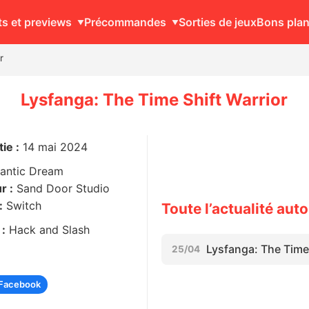
ts et previews
Précommandes
Sorties de jeux
Bons pla
r
Lysfanga: The Time Shift Warrior
ie :
14 mai 2024
antic Dream
r :
Sand Door Studio
:
Switch
Toute l’actualité aut
 :
Hack and Slash
Lysfanga: The Time
25/04
Facebook