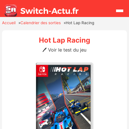
Accueil
Calendrier des sorties
Hot Lap Racing
Rechercher
Hot Lap Racing
🖊️ Voir le test du jeu
Actualités
Jeux
Hardware
Mises à jour
Chiffres de ventes
Rumeurs