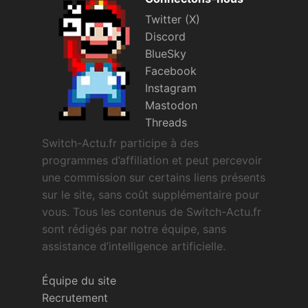
Twitter (X)
Discord
BlueSky
Facebook
Instagram
Mastodon
Threads
Switch-Actu.fr participe à des
programmes d’affiliation et peut percevoir
une commission sur certains liens présents
sur le site, sans coût supplémentaire pour
vous. Tous les contenus de Switch-Actu.fr
sont rédigés par notre équipe, sans
assistance d’intelligence artificielle.
Équipe du site
Recrutement