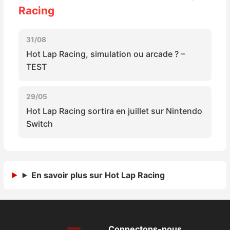
Sorties de jeux
Racing
Bons plans
31/08
Hot Lap Racing, simulation ou arcade ? –
TEST
Guides
29/05
Hot Lap Racing sortira en juillet sur Nintendo
Switch
En savoir plus sur Hot Lap Racing
Connectons-nous