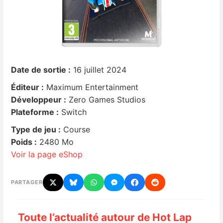
Nintendo Direct
Tests et previews
Date de sortie :
16 juillet 2024
Tests de jeux
Éditeur :
Maximum Entertainment
Tests d’accessoires
Développeur :
Zero Games Studios
Plateforme :
Switch
Autres tests
Type de jeu :
Course
Poids :
2480 Mo
Previews
Voir la page eShop
Précommandes
PARTAGER
Précommandes jeux Switch 2
Toute l’actualité autour de Hot Lap