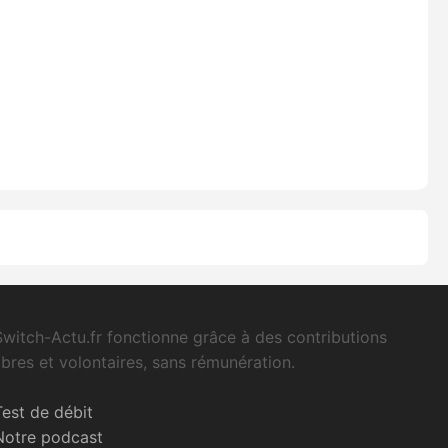
Switch-Actu.fr fonctionne grâce à des contributions
libres et volontaires, sans rémunération.
Test de débit
Notre podcast