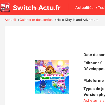
Actualités
Tes
Accueil
Calendrier des sorties
Hello Kitty Island Adventure
Date de sort
Éditeur :
Su
Développe
:
Plateforme 
Types de je
Version phy
Acheter la 