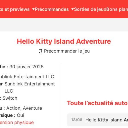
ts et previews
Précommandes
Sorties de jeux
Bons pla
Hello Kitty Island Adventure
🛒 Précommander le jeu
ie :
30 janvier 2025
nblink Entertainment LLC
ur
Sunblink Entertainment
LLC
:
Switch
Toute l’actualité aut
u :
Action, Aventure
sique :
Oui
Hello Kitty Island 
18/06
version physique