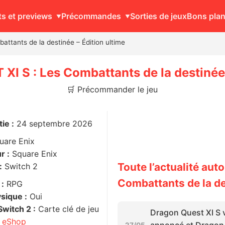
ts et previews
Précommandes
Sorties de jeux
Bons pla
tants de la destinée – Édition ultime
 S : Les Combattants de la destinée 
🛒 Précommander le jeu
ie :
24 septembre 2026
uare Enix
r :
Square Enix
Toute l’actualité au
:
Switch 2
Combattants de la de
 :
RPG
sique :
Oui
witch 2 :
Carte clé de jeu
Dragon Quest XI S 
e eShop
annoncé et Dragon 
27/05