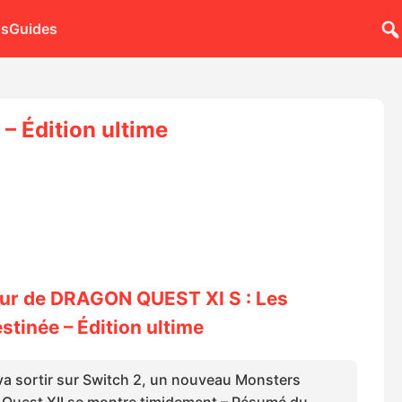
ns
Guides
– Édition ultime
tour de DRAGON QUEST XI S : Les
stinée – Édition ultime
va sortir sur Switch 2, un nouveau Monsters
Quest XII se montre timidement – Résumé du