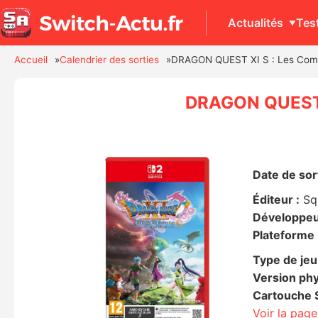
Actualités
Tes
Accueil
Calendrier des sorties
DRAGON QUEST XI S : Les Combat
DRAGON QUEST XI
Date de sort
Éditeur :
Sq
Développeu
Plateforme 
Type de jeu
Version phy
Cartouche S
Voir la pag