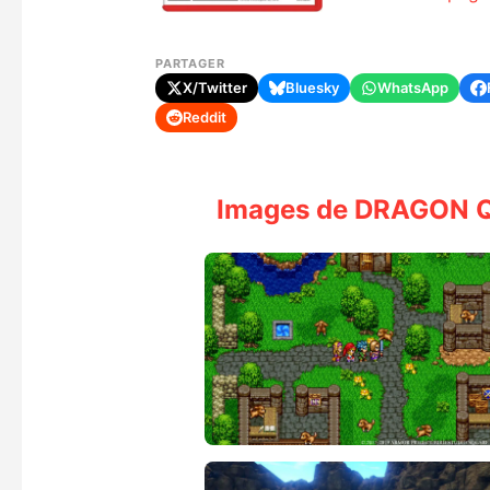
PARTAGER
X/Twitter
Bluesky
WhatsApp
Reddit
Images de DRAGON QUE