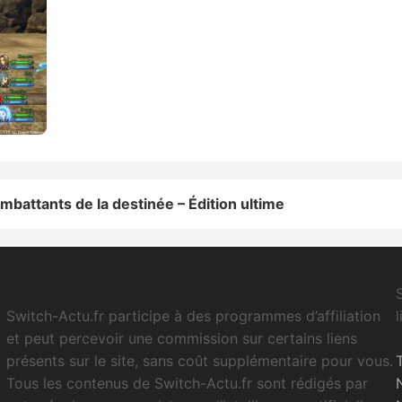
battants de la destinée – Édition ultime
Switch-Actu.fr participe à des programmes d’affiliation
et peut percevoir une commission sur certains liens
présents sur le site, sans coût supplémentaire pour vous.
Tous les contenus de Switch-Actu.fr sont rédigés par