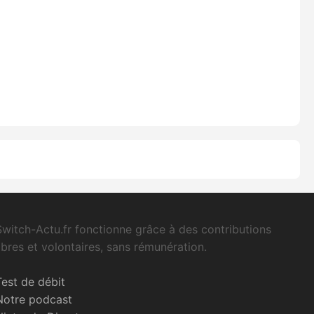
Switch-Actu.fr fonctionne grâce à des contributions
libres et volontaires, sans rémunération.
Test de débit
Notre podcast