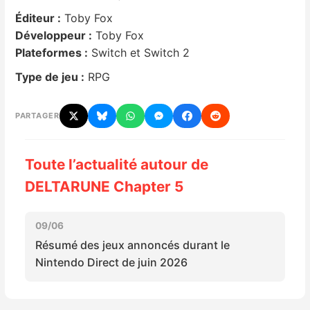
Éditeur :
Toby Fox
Nintendo Direct
Développeur :
Toby Fox
Plateformes :
Switch et Switch 2
Tests et previews
Type de jeu :
RPG
Tests de jeux
PARTAGER
Tests d’accessoires
Toute l’actualité autour de
Autres tests
DELTARUNE Chapter 5
Previews
09/06
Résumé des jeux annoncés durant le
Précommandes
Nintendo Direct de juin 2026
Précommandes jeux Switch 2