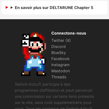
Sorties de jeux
En savoir plus sur DELTARUNE Chapter 5
Bons plans
Connectons-nous
Guides
Twitter (X)
Discord
BlueSky
Facebook
Instagram
Mastodon
Threads
Switch-Actu.fr participe à des
programmes d’affiliation et peut percevoir
une commission sur certains liens présents
sur le site, sans coût supplémentaire pour
vous. Tous les contenus de Switch-Actu.fr