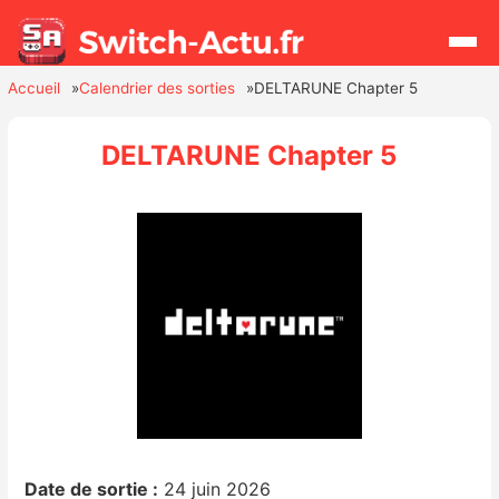
Accueil
Calendrier des sorties
DELTARUNE Chapter 5
Rechercher
DELTARUNE Chapter 5
Actualités
Jeux
Hardware
Mises à jour
Chiffres de ventes
Rumeurs
Date de sortie :
24 juin 2026