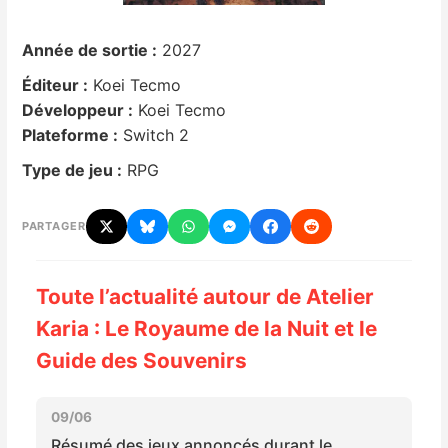
Nintendo Direct
Année de sortie :
2027
Éditeur :
Koei Tecmo
Tests et previews
Développeur :
Koei Tecmo
Plateforme :
Switch 2
Tests de jeux
Type de jeu :
RPG
Tests d’accessoires
PARTAGER
Autres tests
Toute l’actualité autour de Atelier
Previews
Karia : Le Royaume de la Nuit et le
Précommandes
Guide des Souvenirs
Précommandes jeux Switch 2
09/06
Résumé des jeux annoncés durant le