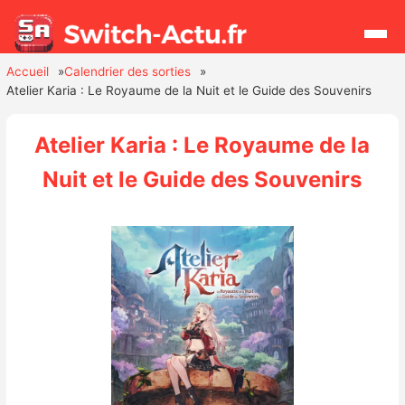
Accueil
Calendrier des sorties
Atelier Karia : Le Royaume de la Nuit et le Guide des Souvenirs
Rechercher
Atelier Karia : Le Royaume de la
Actualités
Nuit et le Guide des Souvenirs
Jeux
Hardware
Mises à jour
Chiffres de ventes
Rumeurs