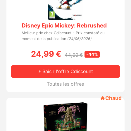
Disney Epic Mickey: Rebrushed
Meilleur prix chez Cdiscount -
Prix constaté au
moment de la publication
(24/06/2026)
24,99 €
-44%
44,99 €
⚡ Saisir l'offre Cdiscount
Toutes les offres
🔥
Chaud