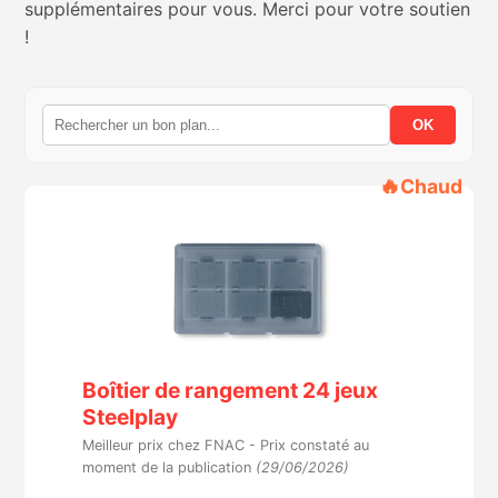
supplémentaires pour vous. Merci pour votre soutien
!
Nintendo Direct
Tests et previews
OK
Tests de jeux
🔥
Chaud
Tests d’accessoires
Autres tests
Previews
Boîtier de rangement 24 jeux
Précommandes
Steelplay
Meilleur prix chez FNAC -
Prix constaté au
Précommandes jeux Switch 2
moment de la publication
(29/06/2026)