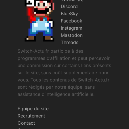
Discord
BlueSky
Facebook
Instagram
Mastodon
Threads
Switch-Actu.fr participe à des
programmes d’affiliation et peut percevoir
une commission sur certains liens présents
sur le site, sans coût supplémentaire pour
vous. Tous les contenus de Switch-Actu.fr
sont rédigés par notre équipe, sans
assistance d’intelligence artificielle.
Équipe du site
Recrutement
Contact