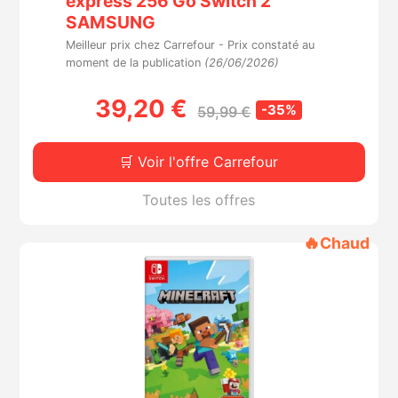
express 256 Go Switch 2
SAMSUNG
Meilleur prix chez Carrefour -
Prix constaté au
moment de la publication
(26/06/2026)
39,20 €
-35%
59,99 €
🛒 Voir l'offre Carrefour
Toutes les offres
🔥
Chaud