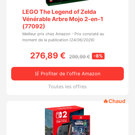
LEGO The Legend of Zelda
Vénérable Arbre Mojo 2-en-1
(77092)
Meilleur prix chez Amazon -
Prix constaté au
moment de la publication
(24/06/2026)
276,89 €
-8%
299,99 €
🛒 Profiter de l'offre Amazon
Toutes les offres
🔥
Chaud