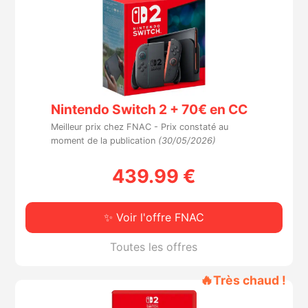
Nintendo Switch 2 + 70€ en CC
Meilleur prix chez FNAC -
Prix constaté au
moment de la publication
(30/05/2026)
439.99 €
✨ Voir l'offre FNAC
Toutes les offres
🔥
Très chaud !