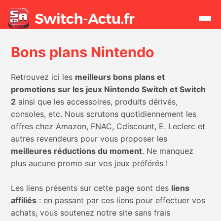
Bons plans Nintendo
Rechercher
Retrouvez ici les
meilleurs bons plans et
Actualités
promotions sur les jeux Nintendo Switch et Switch
2
ainsi que les accessoires, produits dérivés,
consoles, etc. Nous scrutons quotidiennement les
Jeux
offres chez Amazon, FNAC, Cdiscount, E. Leclerc et
autres revendeurs pour vous proposer les
Hardware
meilleures réductions du moment
. Ne manquez
plus aucune promo sur vos jeux préférés !
Mises à jour
Les liens présents sur cette page sont des
liens
Chiffres de ventes
affiliés
: en passant par ces liens pour effectuer vos
achats, vous soutenez notre site sans frais
Rumeurs