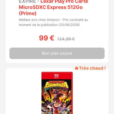
EXPIRÉ -
Lexar Play Pro Carte
MicroSDXC Express 512Go
(Prime)
Meilleur prix chez Amazon -
Prix constaté au
moment de la publication
(25/06/2026)
99 €
124,99 €
Bon plan expiré
🔥
Très chaud !