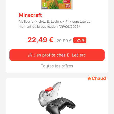
Minecraft
Meilleur prix chez E. Leclerc -
Prix constaté au
moment de la publication
(26/06/2026)
22,49 €
-25%
29,99 €
💰 J'en profite chez E. Leclerc
Toutes les offres
🔥
Chaud