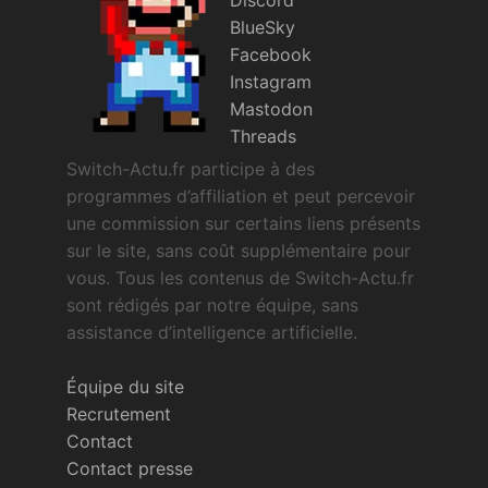
Sorties de jeux
BlueSky
Facebook
Instagram
Bons plans
Mastodon
Threads
Guides
Switch-Actu.fr participe à des
programmes d’affiliation et peut percevoir
une commission sur certains liens présents
sur le site, sans coût supplémentaire pour
vous. Tous les contenus de Switch-Actu.fr
sont rédigés par notre équipe, sans
assistance d’intelligence artificielle.
Équipe du site
Recrutement
Contact
Contact presse