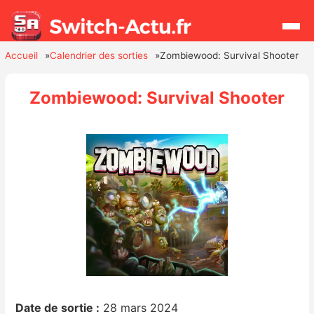
Accueil
Calendrier des sorties
Zombiewood: Survival Shooter
Rechercher
Zombiewood: Survival Shooter
Actualités
Jeux
Hardware
Mises à jour
Chiffres de ventes
Rumeurs
Date de sortie :
28 mars 2024