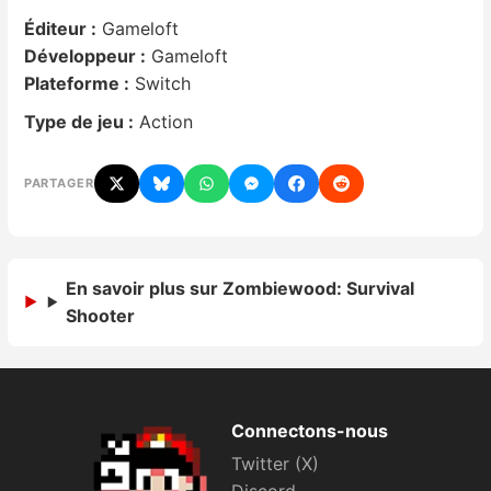
Éditeur :
Gameloft
Nintendo Direct
Développeur :
Gameloft
Plateforme :
Switch
Tests et previews
Type de jeu :
Action
Tests de jeux
PARTAGER
Tests d’accessoires
Autres tests
En savoir plus sur Zombiewood: Survival
Shooter
Previews
Précommandes
Connectons-nous
Précommandes jeux Switch 2
Twitter (X)
Discord