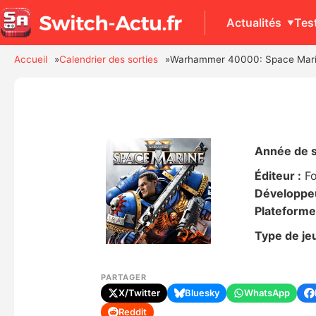
Actualités
Tes
Accueil
Calendrier des sorties
Warhammer 40000: Space Mari
Année de s
Éditeur :
F
Développeu
Plateforme
Type de jeu
PARTAGER
X/Twitter
Bluesky
WhatsApp
Reddit