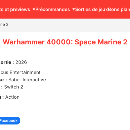
ts et previews
Précommandes
Sorties de jeux
Bons pla
ne 2
Warhammer 40000: Space Marine 2
ortie :
2026
ocus Entertainment
r :
Saber Interactive
 :
Switch 2
 :
Action
Facebook