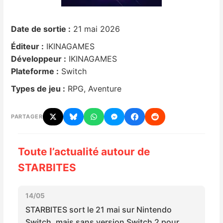
Nintendo Direct
Date de sortie :
21 mai 2026
Éditeur :
IKINAGAMES
Tests et previews
Développeur :
IKINAGAMES
Plateforme :
Switch
Tests de jeux
Types de jeu :
RPG, Aventure
Tests d’accessoires
PARTAGER
Autres tests
Previews
Toute l’actualité autour de
STARBITES
Précommandes
14/05
Précommandes jeux Switch 2
STARBITES sort le 21 mai sur Nintendo
Switch, mais sans version Switch 2 pour