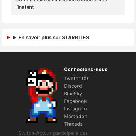
Sorties de jeux
l’instant
Bons plans
En savoir plus sur STARBITES
Guides
Connectons-nous
Twitter (X)
Discord
BlueSky
Facebook
Instagram
Mastodon
Threads
Switch-Actu.fr participe à des