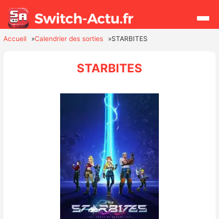
Accueil
Calendrier des sorties
STARBITES
Rechercher
STARBITES
Actualités
Jeux
Hardware
Mises à jour
Chiffres de ventes
Rumeurs